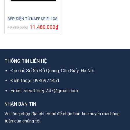
BẾP ĐIỆN TỪ KAFF KF-FL108
Giá
11.480.000
₫
Giá
19.880.000
₫
gốc
hiện
là:
tại
19.880.000₫.
là:
11.480.000₫.
THÔNG TIN LIÊN HỆ
Địa chỉ: Số 55 Đỗ Quang, Cầu Giấy, Hà Nội
Điện thoại: 0946974451
Email: sieuthibep247@gmail.com
NHẬN BẢN TIN
Vui lòng nhập địa chỉ email để nhận bản tin khuyến mại hàng
tuần của chúng tôi: