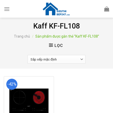
Skip
to
content
Kaff KF-FL108
Trang chủ
/
Sản phẩm được gắn thẻ “Kaff KF-FL108”
LỌC
-42%