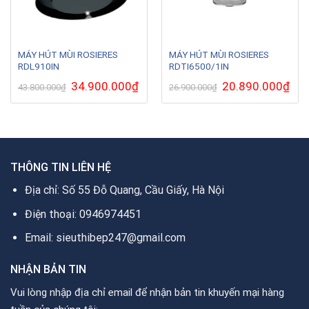
MÁY HÚT MÙI ROSIERES
MÁY HÚT MÙI ROSIERES
RDL910IN
RDTI6500/1IN
Giá
34.900.000
₫
Giá
Giá
20.890.000
₫
Giá
43.800.000
₫
26.900.000
₫
gốc
hiện
gốc
hiện
là:
tại
là:
tại
43.800.000₫.
là:
26.900.000₫.
là:
34.900.000₫.
20.8
THÔNG TIN LIÊN HỆ
Địa chỉ: Số 55 Đỗ Quang, Cầu Giấy, Hà Nội
Điện thoại: 0946974451
Email: sieuthibep247@gmail.com
NHẬN BẢN TIN
Vui lòng nhập địa chỉ email để nhận bản tin khuyến mại hàng