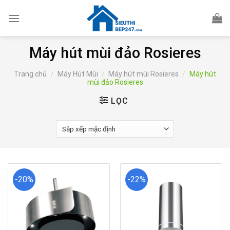
Skip
to
content
Máy hút mùi đảo Rosieres
Trang chủ
/
Máy Hút Mùi
/
Máy hút mùi Rosieres
/
Máy hút
mùi đảo Rosieres
LỌC
-20%
-22%