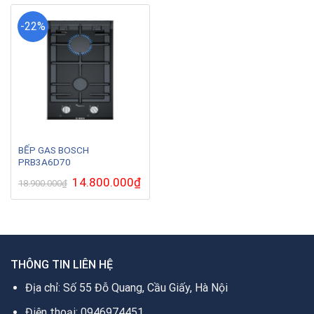
13.700.000₫.
14.4
-22%
BẾP GAS BOSCH
PRB3A6D70
Giá
14.800.000
₫
Giá
18.900.000
₫
gốc
hiện
là:
tại
18.900.000₫.
là:
14.800.000₫.
THÔNG TIN LIÊN HỆ
Địa chỉ: Số 55 Đỗ Quang, Cầu Giấy, Hà Nội
Điện thoại: 0946974451