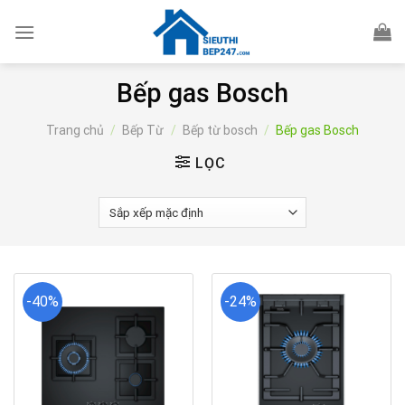
Skip
to
content
Bếp gas Bosch
Trang chủ
/
Bếp Từ
/
Bếp từ bosch
/
Bếp gas Bosch
LỌC
-40%
-24%