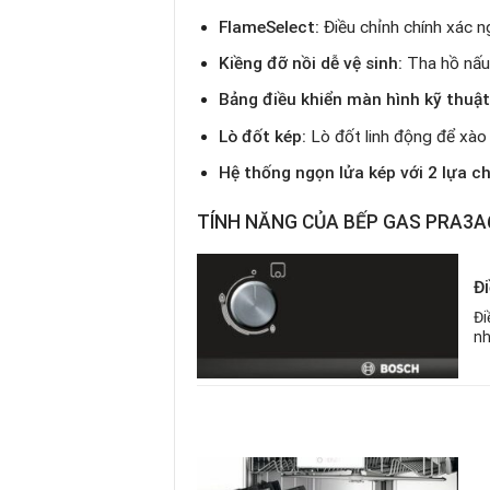
FlameSelect:
Điều chỉnh chính xác ng
Kiềng đỡ nồi dễ vệ sinh:
Tha hồ nấu
Bảng điều khiển màn hình kỹ thuật
Lò đốt kép:
Lò đốt linh động để xào 
Hệ thống ngọn lửa kép với 2 lựa ch
TÍNH NĂNG CỦA BẾP GAS PRA3A
Đ
Đi
nh