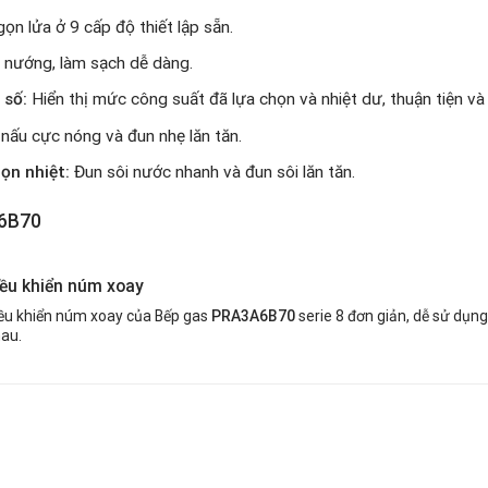
ọn lửa ở 9 cấp độ thiết lập sẵn.
 nướng, làm sạch dễ dàng.
 số:
Hiển thị mức công suất đã lựa chọn và nhiệt dư, thuận tiện và
nấu cực nóng và đun nhẹ lăn tăn.
ọn nhiệt:
Đun sôi nước nhanh và đun sôi lăn tăn.
6
B70
iều khiển núm xoay
ều khiển núm xoay của Bếp gas
PRA
3A
6B70
serie 8 đơn giản, dễ sử dụng
au.