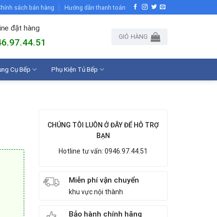
hính sách bán hàng
Hướng dẫn thanh toán
ine đặt hàng
GIỎ HÀNG
6.97.44.51
ụng Cụ Bếp
Phụ Kiện Tủ Bếp
CHÚNG TÔI LUÔN Ở ĐÂY ĐỂ HỖ TRỢ
BẠN
Hotline tư vấn: 0946.97.44.51
Miễn phí vận chuyển
khu vực nội thành
Bảo hành chính hãng