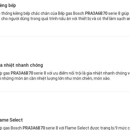
iềng bếp
 thống kiềng bếp chắc chắn của Bếp gas Bosch
PRA3A
6
B70
serie 8 giúp
 cho người dùng trong quá trình nấu ăn với thiết bị và có thể làm sạch 
ia nhiệt nhanh chóng
p gas
PRA3
A
6B70
serie 8 với ưu điểm nổi trội là gia nhiệt nhanh chóng 
i những món ăn cần nhiệt lượng lớn như món chiên, món xào.
lame Select
p gas Bosch
PRA3A
6
B70
serie 8 với Flame Select được trang bị 9 mức 