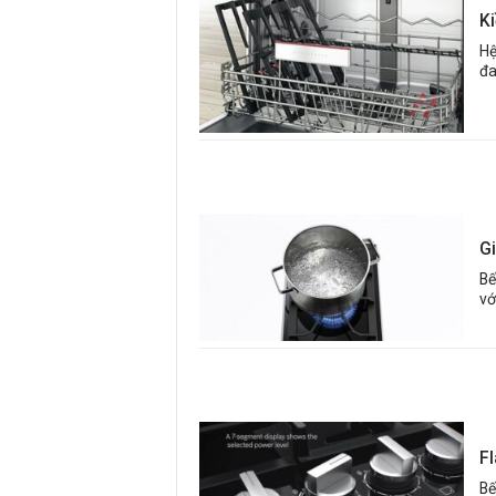
K
Hệ
đa
G
Bế
vớ
F
Bế