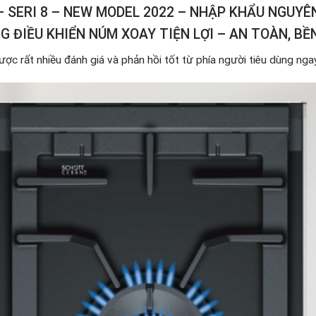
– SERI 8 – NEW MODEL 2022 – NHẬP KHẨU NGUYÊ
 ĐIỀU KHIỂN NÚM XOAY TIỆN LỢI – AN TOÀN, BỀN
ợc rất nhiều đánh giá và phản hồi tốt từ phía người tiêu dùng ngay