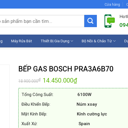
Cửa hàng
C
Hotl
094
ng
Máy Rửa Bát
Thiết Bị Gia Dụng
Bộ Nồi & Chảo Từ
D
h
BẾP GAS BOSCH PRA3A6B70
Giá
14.450.000
₫
Giá
₫
18.900.000
gốc
hiện
là:
tại
18.900.000₫.
là:
Tổng Công Suất:
6100W
14.450.000₫.
Điều Khiển Bếp:
Núm xoay
Mặt Kính Bếp:
Kính cường lực
Xuất Xứ:
Spain