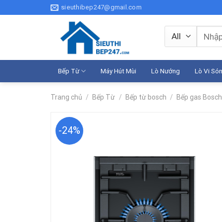
Skip
sieuthibep247@gmail.com
to
content
Tìm
kiếm:
Bếp Từ
Máy Hút Mùi
Lò Nướng
Lò Vi Só
Trang chủ
/
Bếp Từ
/
Bếp từ bosch
/
Bếp gas Bosc
-24%