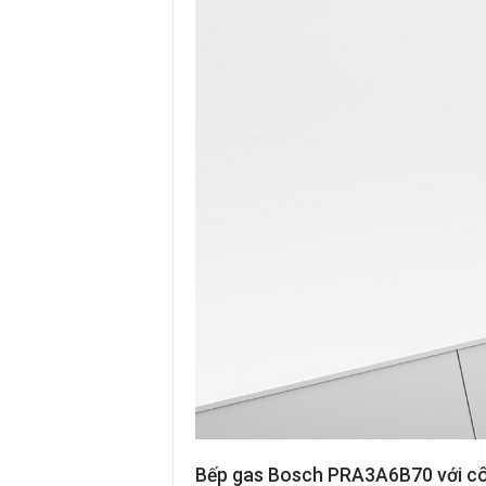
Bếp gas Bosch PRA3
A
6B70 với c