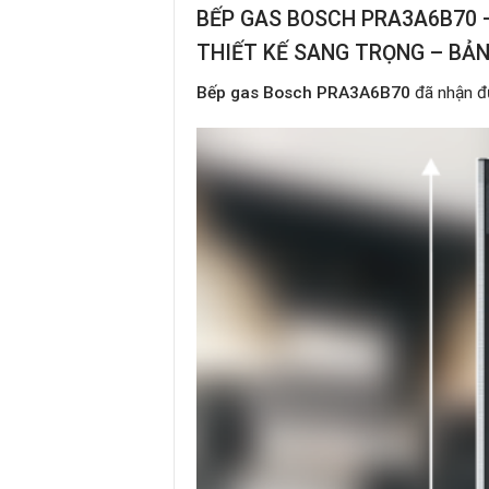
BẾP GAS BOSCH PRA3A
6B
70 
THIẾT KẾ SANG TRỌNG – BẢNG
Bếp gas Bosch PRA3
A
6B70
đã nhận đư