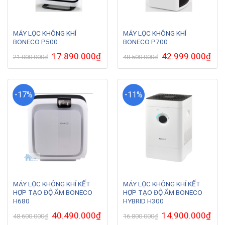
MÁY LỌC KHÔNG KHÍ
MÁY LỌC KHÔNG KHÍ
BONECO P500
BONECO P700
Giá
17.890.000
₫
Giá
Giá
42.999.000
₫
Giá
21.000.000
₫
48.500.000
₫
gốc
hiện
gốc
hiện
là:
tại
là:
tại
21.000.000₫.
là:
48.500.000₫.
là:
17.890.000₫.
42.9
-17%
-11%
MÁY LỌC KHÔNG KHÍ KẾT
MÁY LỌC KHÔNG KHÍ KẾT
HỢP TẠO ĐỘ ẨM BONECO
HỢP TẠO ĐỘ ẨM BONECO
H680
HYBRID H300
Giá
40.490.000
₫
Giá
Giá
14.900.000
₫
Giá
48.600.000
₫
16.800.000
₫
gốc
hiện
gốc
hiện