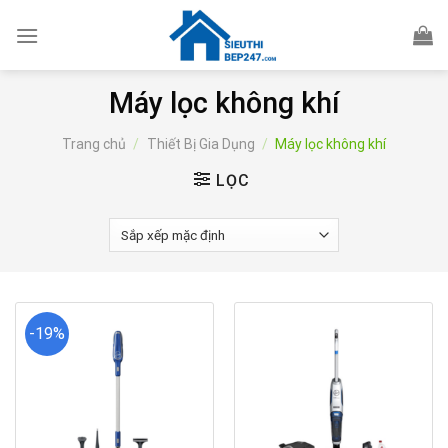
Skip
to
content
Máy lọc không khí
Trang chủ
/
Thiết Bị Gia Dụng
/
Máy lọc không khí
LỌC
-19%