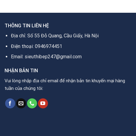
1.250.000₫.
4.600.000₫.
là:
4.415.0
THÔNG TIN LIÊN HỆ
Địa chỉ: Số 55 Đỗ Quang, Cầu Giấy, Hà Nội
Điện thoại: 0946974451
Email: sieuthibep247@gmail.com
NHẬN BẢN TIN
Vui lòng nhập địa chỉ email để nhận bản tin khuyến mại hàng
tuần của chúng tôi: