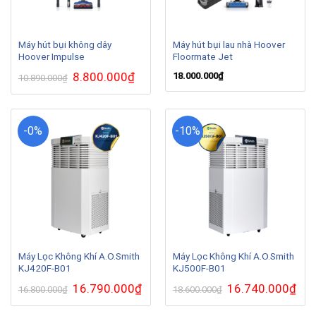
Máy hút bụi không dây
Máy hút bụi lau nhà Hoover
Hoover Impulse
Floormate Jet
Giá
8.800.000
₫
Giá
18.000.000
₫
10.890.000
₫
gốc
hiện
là:
tại
10.890.000₫.
là:
8.800.000₫.
-0%
-10%
Máy Lọc Không Khí A.O.Smith
Máy Lọc Không Khí A.O.Smith
KJ420F-B01
KJ500F-B01
Giá
16.790.000
₫
Giá
Giá
16.740.000
₫
Giá
16.800.000
₫
18.600.000
₫
gốc
hiện
gốc
hiện
là:
tại
là:
tại
16.800.000₫.
là:
18.600.000₫.
là: