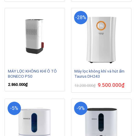
là:
tại
là:
tại
48.600.000₫.
là:
16.800.000₫.
là:
40.490.000₫.
14.9
-28%
MÁY LỌC KHÔNG KHÍ Ô TÔ
Máy lọc không khí và hút ẩm
BONECO P50
Taurus DH243
Giá
9.500.000
₫
Giá
2.860.000
₫
13.200.000
₫
gốc
hiện
là:
tại
13.200.000₫.
là:
9.500.
-5%
-9%