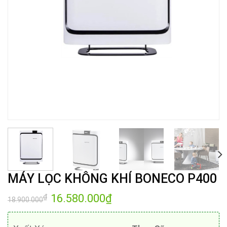
MÁY LỌC KHÔNG KHÍ BONECO P400
Giá
16.580.000
₫
Giá
₫
18.900.000
gốc
hiện
là:
tại
18.900.000₫.
là:
16.580.000₫.