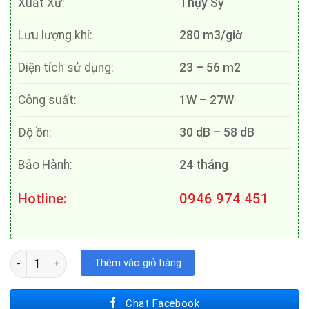
Xuất Xứ:
Thụy Sỹ
Lưu lượng khí:
280 m3/giờ
Diện tích sử dụng:
23 – 56 m2
Công suất:
1W – 27W
Độ ồn:
30 dB – 58 dB
Bảo Hành:
24 tháng
Hotline:
0946 974 451
MÁY LỌC KHÔNG KHÍ BONECO P400 số lượng
Thêm vào giỏ hàng
Chat Facebook