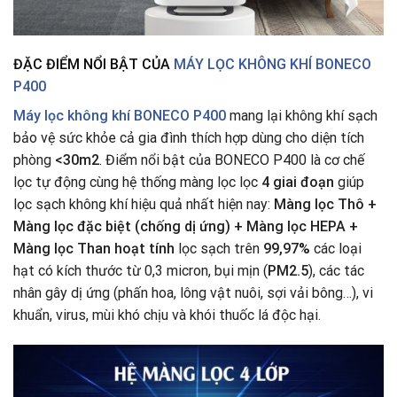
ĐẶC
ĐIỂM NỔI BẬT CỦA
MÁY LỌC KHÔNG KHÍ BONECO
P400
Máy lọc không khí BONECO P400
mang lại không khí sạch
bảo vệ sức khỏe cả gia đình thích hợp dùng cho diện tích
phòng
<30m2
. Điểm nổi bật của BONECO P400 là cơ chế
lọc tự động cùng hệ thống màng lọc lọc
4 giai đoạn
giúp
lọc sạch không khí hiệu quả nhất hiện nay:
Màng lọc Thô +
Màng lọc đặc biệt (chống dị ứng) + Màng lọc HEPA +
Màng lọc Than hoạt tính
lọc sạch trên
99,97%
các loại
hạt có kích thước từ 0,3 micron, bụi mịn (
PM2.5
), các tác
nhân gây dị ứng (phấn hoa, lông vật nuôi, sợi vải bông…), vi
khuẩn, virus, mùi khó chịu và khói thuốc lá độc hại.