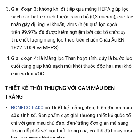
Giai đoạn 3:
không khí đi tiếp qua màng HEPA giúp lọc
sạch các hạt có kích thước siêu nhỏ (0,3 micron), các tác
nhân gây dị ứng, vi khuẩn, virus (hiệu quả lọc sạch
trên
99,97%
đã được kiểm nghiệm bởi các tổ chức uy
tín, chất lượng màng lọc theo tiêu chuẩn Châu Âu EN
1822: 2009 và MPPS).
Giai đoạn 4:
là Màng lọc Than hoạt tính, đây là bước lọc
cuối cùng giúp khử sạch mùi khói thuốc độc hại, mùi khó
chịu và khí VOC
THIẾT
KẾ T
HỜI THƯỢNG VỚI GAM MÀU ĐEN
TRẮNG
BONECO P400
có thiết kế mỏng, đẹp, hiện đại và màu
sắc tinh tế.
Sản phẩm đạt giải thưởng thiết kế quốc tế
chỉ với gam màu chủ đạo: đen/trắng đơn giản mà sang
trọng dễ phối với nội thất trong nhà, có thể đặt máy mọi