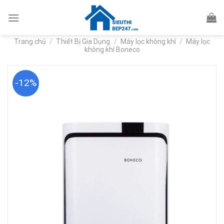
Skip
to
content
Trang chủ
/
Thiết Bị Gia Dụng
/
Máy lọc không khí
/
Máy lọc
không khí Boneco
-12%