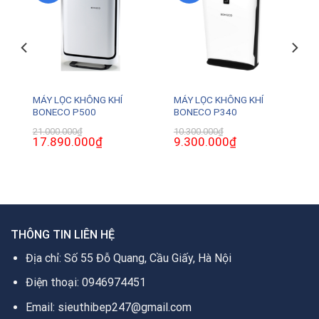
MÁY LỌC KHÔNG KHÍ
MÁY LỌC KHÔNG KHÍ
BONECO P500
BONECO P340
21.000.000
₫
10.300.000
₫
Giá
17.890.000
₫
Giá
Giá
9.300.000
₫
Giá
gốc
hiện
gốc
hiện
là:
tại
là:
tại
21.000.000₫.
là:
10.300.000₫.
là:
0₫.
17.890.000₫.
9.300.000₫.
THÔNG TIN LIÊN HỆ
Địa chỉ: Số 55 Đỗ Quang, Cầu Giấy, Hà Nội
Điện thoại: 0946974451
Email: sieuthibep247@gmail.com