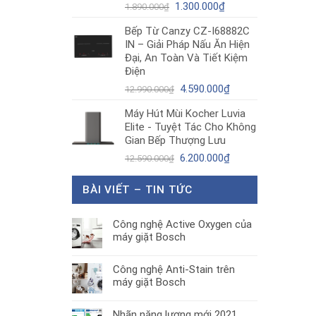
Giá
Giá
1.300.000
₫
1.890.000
₫
gốc
hiện
Bếp Từ Canzy CZ-I68882C
là:
tại
IN – Giải Pháp Nấu Ăn Hiện
1.890.000₫.
là:
Đại, An Toàn Và Tiết Kiệm
1.300.000₫.
Điện
Giá
Giá
4.590.000
₫
12.990.000
₫
gốc
hiện
Máy Hút Mùi Kocher Luvia
là:
tại
Elite - Tuyệt Tác Cho Không
12.990.000₫.
là:
Gian Bếp Thượng Lưu
4.590.000₫.
Giá
Giá
6.200.000
₫
12.590.000
₫
gốc
hiện
là:
tại
BÀI VIẾT – TIN TỨC
12.590.000₫.
là:
6.200.000₫.
Công nghệ Active Oxygen của
máy giặt Bosch
Công nghệ Anti-Stain trên
máy giặt Bosch
Nhãn năng lượng mới 2021