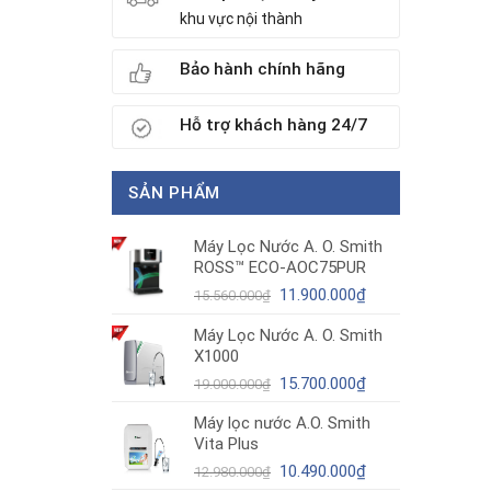
khu vực nội thành
Bảo hành chính hãng
Hỗ trợ khách hàng 24/7
SẢN PHẨM
Máy Lọc Nước A. O. Smith
ROSS™ ECO-AOC75PUR
Giá
Giá
11.900.000
₫
15.560.000
₫
gốc
hiện
Máy Lọc Nước A. O. Smith
là:
tại
X1000
15.560.000₫.
là:
11.900.000₫.
Giá
Giá
15.700.000
₫
19.000.000
₫
gốc
hiện
Máy lọc nước A.O. Smith
là:
tại
Vita Plus
19.000.000₫.
là:
Giá
15.700.000₫.
Giá
10.490.000
₫
12.980.000
₫