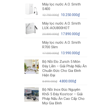
gốc
hiện
Máy lọc nước A.O. Smith
là:
tại
S400
12.980.000₫.
là:
Giá
10.490.000₫.
Giá
10.250.000
₫
12.750.000
₫
gốc
hiện
Máy lọc nước A.O. Smith
là:
tại
LUX-AOU800HOT
12.750.000₫.
là:
Giá
10.250.000₫.
Giá
17.890.000
₫
20.800.000
₫
gốc
hiện
Máy lọc nước A.O. Smith
là:
tại
R700 Slim
20.800.000₫.
là:
Giá
17.890.000₫.
Giá
13.990.000
₫
17.000.000
₫
gốc
hiện
Bộ Nồi Elo Zurich 5 Món
là:
tại
Đáy Liền – Giải Pháp Nấu Ăn
17.000.000₫.
là:
Chuẩn Đức Cho Gia Đình
13.990.000₫.
Hiện Đại
Giá
Giá
4.800.000
₫
8.890.000
₫
gốc
hiện
Bộ Nồi Inox Đúc Nguyên
là:
tại
Khối 5 Đáy Kostcor – Giải
8.890.000₫.
là:
Pháp Nấu Ăn Cao Cấp Cho
4.800.000₫.
Mọi Gia Đình