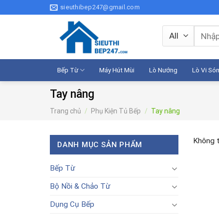
Skip
sieuthibep247@gmail.com
to
content
Tìm
kiếm:
Bếp Từ
Máy Hút Mùi
Lò Nướng
Lò Vi Só
Tay nâng
Trang chủ
/
Phụ Kiện Tủ Bếp
/
Tay nâng
Không t
DANH MỤC SẢN PHẨM
Bếp Từ
Bộ Nồi & Chảo Từ
Dụng Cụ Bếp