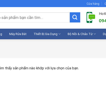
Cửa hàng
C
Hotl
094
ng
Máy Rửa Bát
Thiết Bị Gia Dụng
Bộ Nồi & Chảo Từ
D
ìm thấy sản phẩm nào khớp với lựa chọn của bạn.