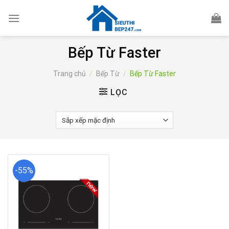
Skip
to
content
Bếp Từ Faster
Trang chủ
/
Bếp Từ
/
Bếp Từ Faster
LỌC
-55%