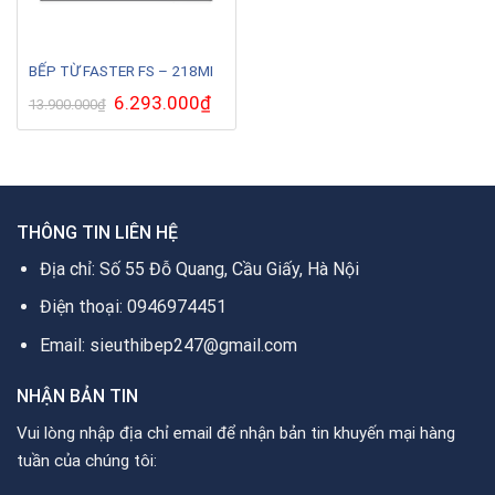
BẾP TỪ FASTER FS – 218MI
Giá
6.293.000
₫
Giá
13.900.000
₫
gốc
hiện
là:
tại
13.900.000₫.
là:
6.293.000₫.
THÔNG TIN LIÊN HỆ
Địa chỉ: Số 55 Đỗ Quang, Cầu Giấy, Hà Nội
Điện thoại: 0946974451
Email: sieuthibep247@gmail.com
NHẬN BẢN TIN
Vui lòng nhập địa chỉ email để nhận bản tin khuyến mại hàng
tuần của chúng tôi: