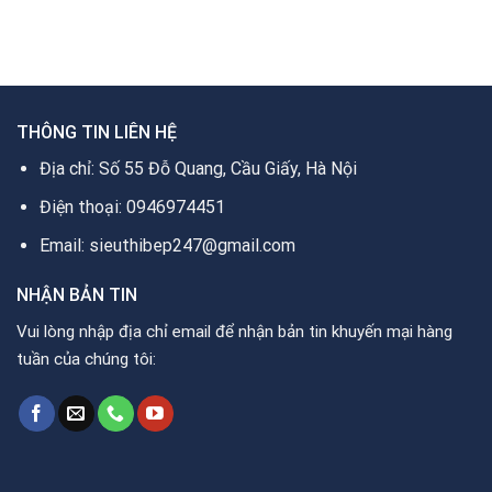
gốc
hiện
là:
4.590.000₫.
là:
là:
tại
2.550.000₫.
2.900.0
1.890.000₫.
là:
1.300.000₫.
THÔNG TIN LIÊN HỆ
Địa chỉ: Số 55 Đỗ Quang, Cầu Giấy, Hà Nội
Điện thoại: 0946974451
Email: sieuthibep247@gmail.com
NHẬN BẢN TIN
Vui lòng nhập địa chỉ email để nhận bản tin khuyến mại hàng
tuần của chúng tôi: