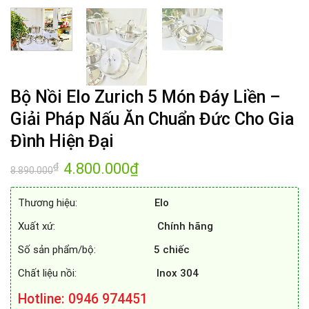
Bộ Nồi Elo Zurich 5 Món Đáy Liền –
Giải Pháp Nấu Ăn Chuẩn Đức Cho Gia
Đình Hiện Đại
Giá
4.800.000
₫
Giá
₫
8.890.000
gốc
hiện
là:
tại
8.890.000₫.
là:
Thương hiệu:
Elo
4.800.000₫.
Xuất xứ:
Chính hãng
Số sản phẩm/bộ:
5 chiếc
Chất liệu nồi:
Inox 304
Hotline
: 0946 974451