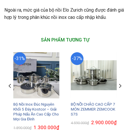
Ngoài ra, mức giá của bộ nồi Elo Zurich cũng được đánh giá
hợp lý trong phân khúc nồi inox cao cấp nhập khẩu.
SẢN PHẨM TƯƠNG TỰ
-31%
-37%
5
Bộ Nồi Inox Đúc Nguyên
BỘ NỒI CHẢO CAO CẤP 7
K
Khối 5 Đáy Kostcor – Giải
MÓN ZEMMER ZEMCOOK
Pháp Nấu Ăn Cao Cấp Cho
S7S
Mọi Gia Đình
₫
Giá
Giá
2.900.000
₫
Giá
4.590.000
₫
hiện
gốc
hiện
Giá
1.300.000
₫
Giá
1.890.000
₫
tại
là:
tại