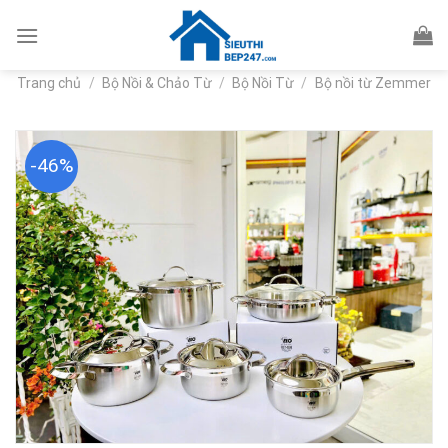
Skip
to
content
Trang chủ
/
Bộ Nồi & Chảo Từ
/
Bộ Nồi Từ
/
Bộ nồi từ Zemmer
-46%