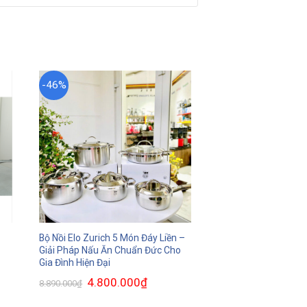
-46%
Bộ Nồi Elo Zurich 5 Món Đáy Liền –
Giải Pháp Nấu Ăn Chuẩn Đức Cho
Gia Đình Hiện Đại
Giá
4.800.000
₫
Giá
8.890.000
₫
gốc
hiện
là:
tại
00₫.