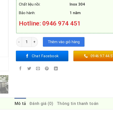
Chất liệu nồi:
Inox 304
Bảo hành:
1 năm
Hotline
: 0946 974 451
BỘ NỒI CHẢO CAO CẤP 5 MÓN ZEMMER ZEMCOOK S5S số l
Thêm vào giỏ hàng
Chat Facebook
0946.97.44.5
Mô tả
Đánh giá (0)
Thông tin thanh toán