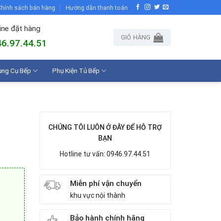
hính sách bán hàng
Hướng dẫn thanh toán
ine đặt hàng
GIỎ HÀNG
6.97.44.51
ụng Cụ Bếp
Phụ Kiện Tủ Bếp
CHÚNG TÔI LUÔN Ở ĐÂY ĐỂ HỖ TRỢ
BẠN
Hotline tư vấn: 0946.97.44.51
Miễn phí vận chuyển
khu vực nội thành
Bảo hành chính hãng