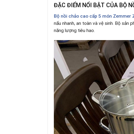
ĐẶC ĐIỂM NỔI BẬT CỦA BỘ 
Bộ nồi chảo cao cấp 5 món Zemmer
nấu nhanh, an toàn và vệ sinh
.
Bộ sản ph
năng lượng tiêu hao.