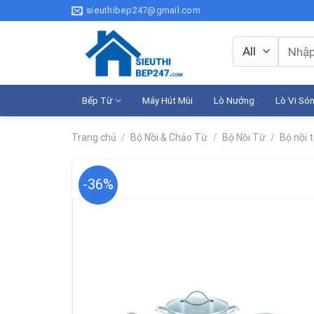
Skip
sieuthibep247@gmail.com
to
content
Tìm
kiếm:
Bếp Từ
Máy Hút Mùi
Lò Nướng
Lò Vi Só
Trang chủ
/
Bộ Nồi & Chảo Từ
/
Bộ Nồi Từ
/
Bộ nồi
-36%