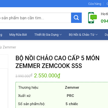
Cửa hàng
C
Hotl
094
ng
Máy Rửa Bát
Thiết Bị Gia Dụng
Bộ Nồi & Chảo Từ
D
 từ Zemmer
BỘ NỒI CHẢO CAO CẤP 5 MÓN
ZEMMER ZEMCOOK S5S
Giá
2.550.000
₫
Giá
₫
3.990.000
gốc
hiện
là:
tại
3.990.000₫.
là:
Thương hiệu:
Zemmer
2.550.000₫.
Xuất xứ:
PRC
Số sản phẩm/bộ:
5 chiếc