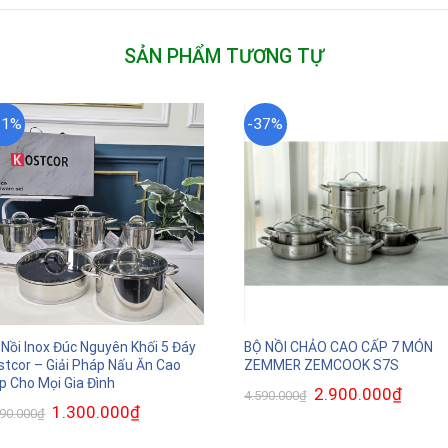
SẢN PHẨM TƯƠNG TỰ
31%
-37%
 Nồi Inox Đúc Nguyên Khối 5 Đáy
BỘ NỒI CHẢO CAO CẤP 7 MÓN
stcor – Giải Pháp Nấu Ăn Cao
ZEMMER ZEMCOOK S7S
p Cho Mọi Gia Đình
Giá
2.900.000
₫
Giá
4.590.000
₫
gốc
hiện
Giá
1.300.000
₫
Giá
890.000
₫
là:
tại
gốc
hiện
4.590.000₫.
là:
là:
tại
2.900.0