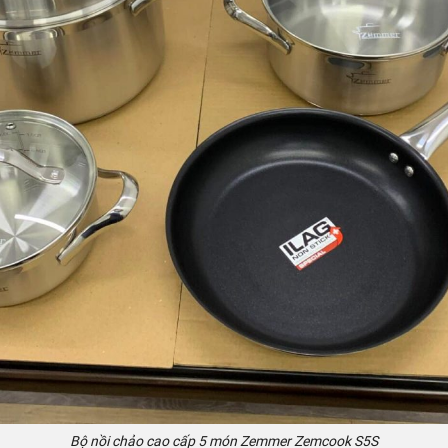
Bộ nồi chảo cao cấp 5 món Zemmer Zemcook S5S