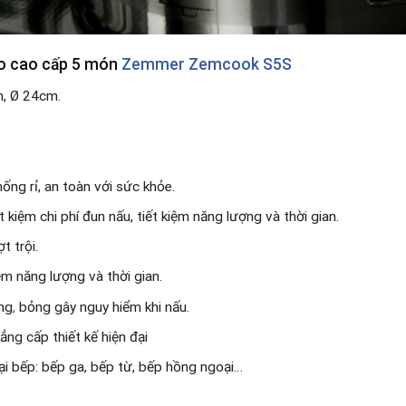
ảo cao cấp 5 món
Zemmer Zemcook S5S
m, Ø 24cm.
.
ống rỉ, an toàn với sức khỏe.
t kiệm chi phí đun nấu, tiết kiệm năng lượng và thời gian.
t trội.
ệm năng lượng và thời gian.
óng
,
bỏng gây nguy hiểm khi nấu.
ng cấp thiết kế hiện đại
ại bếp: bếp ga, bếp từ, bếp hồng ngoại…