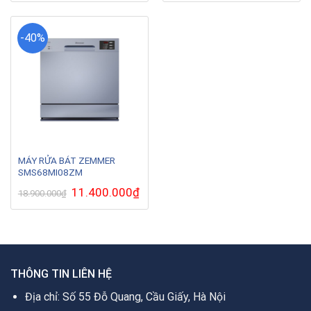
là:
tại
là:
tại
23.990.000₫.
là:
22.990.000₫.
là:
14.500.000₫.
13.7
-40%
MÁY RỬA BÁT ZEMMER
SMS68MI08ZM
Giá
11.400.000
₫
Giá
18.900.000
₫
gốc
hiện
là:
tại
18.900.000₫.
là:
11.400.000₫.
THÔNG TIN LIÊN HỆ
Địa chỉ: Số 55 Đỗ Quang, Cầu Giấy, Hà Nội