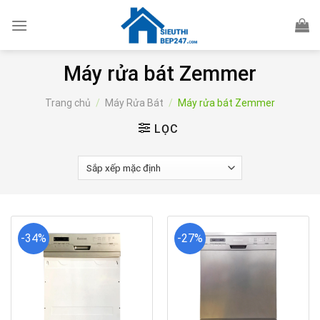
Skip
to
content
Máy rửa bát Zemmer
Trang chủ
/
Máy Rửa Bát
/
Máy rửa bát Zemmer
LỌC
-34%
-27%