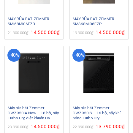
MÁY RỬA BÁT ZEMMER
MÁY RỬA BÁT ZEMMER
SMI68MI06EZB
SMS68MI06EZP
Giá
14.500.000
₫
Giá
Giá
14.500.000
₫
Giá
21.900.000
₫
19.900.000
₫
gốc
hiện
gốc
hiện
là:
tại
là:
tại
21.900.000₫.
là:
19.900.000₫.
là:
14.500.000₫.
14.5
-40%
-40%
Máy rửa bát Zemmer
Máy rửa bát Zemmer
DWZ950IA New – 16 bộ, sấy
DWZ950IS – 16 bộ, sấy khí
Turbo Dry, diệt khuẩn UV
nóng Turbo Dry
Giá
14.500.000
₫
Giá
Giá
13.790.000
₫
Giá
23.990.000
₫
22.990.000
₫
gốc
hiện
gốc
hiện