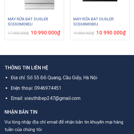
MÁY RỬA BÁT DUSLER
MÁY RỬA BÁT DUSLER
SCE60M08EU
SCE68M08EU
Giá
10.990.000
₫
Giá
Giá
10.990.000
₫
Giá
17.500.000
₫
19.800.000
₫
gốc
hiện
gốc
hiện
là:
tại
là:
tại
17.500.000₫.
là:
19.800.000₫.
là:
10.990.000₫.
10.9
THÔNG TIN LIÊN HỆ
Địa chỉ: Số 55 Đỗ Quang, Cầu Giấy, Hà Nội
Điện thoại: 0946974451
Email: sieuthibep247@gmail.com
NHẬN BẢN TIN
Vui lòng nhập địa chỉ email để nhận bản tin khuyến mại hàng
tuần của chúng tôi: