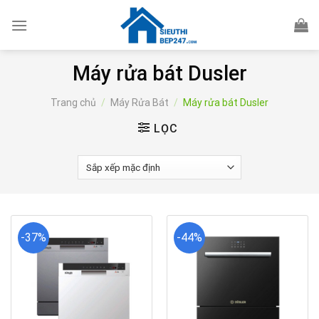
Skip
to
content
Máy rửa bát Dusler
Trang chủ
/
Máy Rửa Bát
/
Máy rửa bát Dusler
LỌC
-37%
-44%