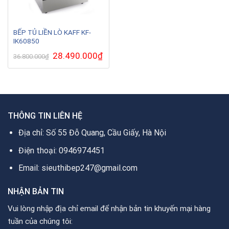
BẾP TỦ LIỀN LÒ KAFF KF-
IK60850
Giá
28.490.000
₫
Giá
36.800.000
₫
gốc
hiện
là:
tại
36.800.000₫.
là:
28.490.000₫.
THÔNG TIN LIÊN HỆ
Địa chỉ: Số 55 Đỗ Quang, Cầu Giấy, Hà Nội
Điện thoại: 0946974451
Email: sieuthibep247@gmail.com
NHẬN BẢN TIN
Vui lòng nhập địa chỉ email để nhận bản tin khuyến mại hàng
tuần của chúng tôi: