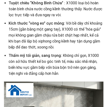
Tuyệt chiêu “Không Bình Chứa” :
X1000 loại bỏ hoàn
toàn bình chứa nước cồng kềnh thường thấy. Nước được
lọc trực tiếp và đưa ngay ra vòi.
Kích thước “vòng eo” cực mỏng:
Với bề dày chỉ khoảng
15cm (gần bằng một gang tay), X1000 có thể “hóa giải”
mọi không gian gầm chậu rửa bát chật hẹp nhất, kể cả
khi bạn đã lắp bộ xiphong cồng kềnh hay tận dụng gầm
bếp để dao thớt, xoong nồi.
Thẩm mỹ tối giản, sang trọng:
Không chỉ gọn, X1000
còn sở hữu thiết kế bo góc tinh tế, màu sắc nhã nhặn,
biến khu vực gầm bếp vốn bừa bộn trở nên gọn gàng,
tiện nghi và đẳng cấp hơn hẳn.