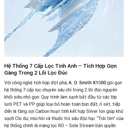
Hệ Thống 7 Cấp Lọc Tinh Anh – Tích Hợp Gọn
Gàng Trong 2 Lõi Lọc Đúc
Với công nghệ tích hợp đột phá,
A. O. Smith X1
0
00
gói gọn
hệ thống 7 cấp lọc chuyên sâu chỉ trong 2 lõi đúc nguyên
khối siêu nhỏ gọn. Quy trình làm sạch bắt đầu từ các lớp
lưới PET và PP giúp loại bỏ hoàn toàn bùn đất, rỉ sét, tiếp
đến là tầng sợi Carbon hoạt tính kết hợp Silver Ion giúp khử
sạch Clo dư, mùi hôi và thuốc trừ sâu độc hại. “Trái tim” của
hệ thống chính là màng lọc RO – Side Stream bản quyền