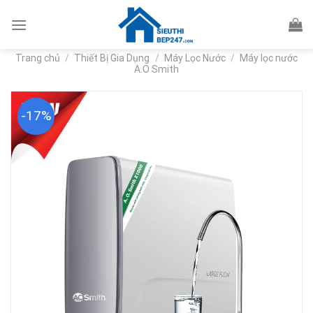
Skip
to
content
Trang chủ
/
Thiết Bị Gia Dụng
/
Máy Lọc Nước
/
Máy lọc nước
A.O Smith
-17%