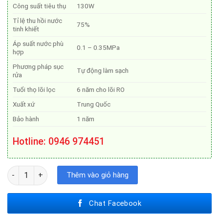
Công suất tiêu thụ
130W
Tỉ lệ thu hồi nước
75%
tinh khiết
Áp suất nước phù
0.1 – 0.35MPa
hợp
Phương pháp sục
Tự động làm sạch
rửa
Tuổi thọ lõi lọc
6 năm cho lõi RO
Xuất xứ
Trung Quốc
Bảo hành
1 năm
Hotline: 0946 974451
Máy Lọc Nước A. O. Smith X1000 số lượng
Thêm vào giỏ hàng
Chat Facebook