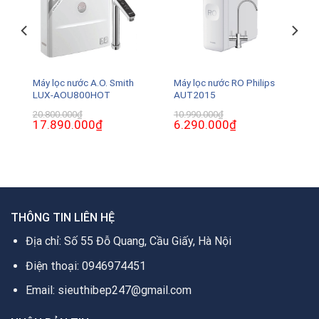
Máy lọc nước A.O. Smith
Máy lọc nước RO Philips
LUX-AOU800HOT
AUT2015
20.800.000
₫
10.990.000
₫
Giá
17.890.000
₫
Giá
Giá
6.290.000
₫
Giá
gốc
hiện
gốc
hiện
là:
tại
là:
tại
20.800.000₫.
là:
10.990.000₫.
là:
0₫.
17.890.000₫.
6.290.000₫.
THÔNG TIN LIÊN HỆ
Địa chỉ: Số 55 Đỗ Quang, Cầu Giấy, Hà Nội
Điện thoại: 0946974451
Email: sieuthibep247@gmail.com