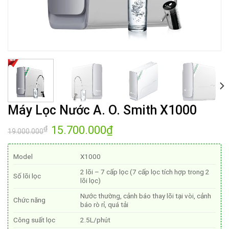
Máy Lọc Nước A. O. Smith X1000
Giá
15.700.000
₫
Giá
₫
19.000.000
gốc
hiện
là:
tại
19.000.000₫.
là:
Model
X1000
15.700.000₫.
2 lõi – 7 cấp lọc (7 cấp lọc tích hợp trong 2
Số lõi lọc
lõi lọc)
Nước thường, cảnh báo thay lõi tại vòi, cảnh
Chức năng
báo rò rỉ, quá tải
Công suất lọc
2.5L/phút