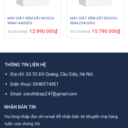
MÁY GIẶT KÈM SẤY BOSCH
MÁY GIẶT KÈM SẤY BOSCH
WNA14400SG
WNA254U0SG
Giá
12.890.000
₫
Giá
Giá
15.790.000
₫
Giá
32.520.000
₫
40.170.000
₫
gốc
hiện
gốc
hiện
là:
tại
là:
tại
32.520.000₫.
là:
40.170.000₫.
là:
12.890.000₫.
15.7
THÔNG TIN LIÊN HỆ
Địa chỉ: Số 55 Đỗ Quang, Cầu Giấy, Hà Nội
Điện thoại: 0946974451
Email: sieuthibep247@gmail.com
NHẬN BẢN TIN
Vui lòng nhập địa chỉ email để nhận bản tin khuyến mại hàng
tuần của chúng tôi: