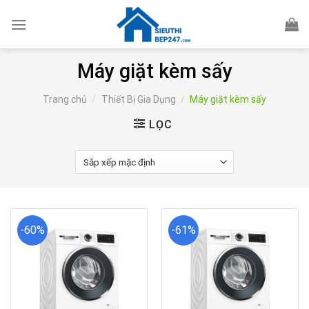
Skip
to
content
Máy giặt kèm sấy
Trang chủ
/
Thiết Bị Gia Dụng
/
Máy giặt kèm sấy
LỌC
-60%
-61%