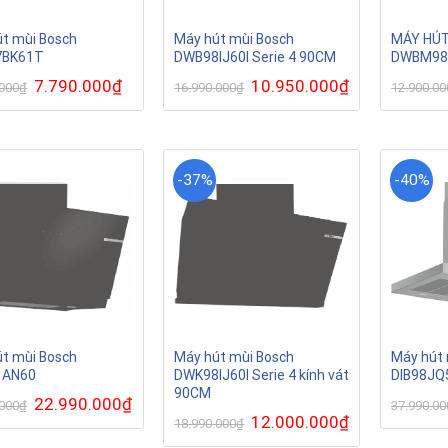
t mùi Bosch
Máy hút mùi Bosch
MÁY HÚT
7BK61T
DWB98IJ60I Serie 4 90CM
DWBM98
Giá
7.790.000
₫
Giá
Giá
10.950.000
₫
Giá
.000
₫
16.990.000
₫
12.900.00
gốc
hiện
gốc
hiện
là:
tại
là:
tại
14.990.000₫.
là:
16.990.000₫.
là:
7.790.000₫.
10.950.000₫.
-37%
-40%
t mùi Bosch
Máy hút mùi Bosch
Máy hút 
1AN60
DWK98IJ60I Serie 4 kính vát
DIB98JQ
90CM
Giá
22.990.000
₫
Giá
.000
₫
37.990.00
gốc
hiện
Giá
12.000.000
₫
Giá
18.990.000
₫
là:
tại
gốc
hiện
24.990.000₫.
là:
là:
tại