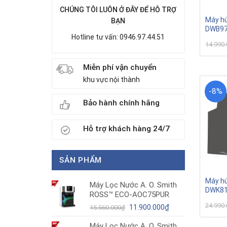
CHÚNG TÔI LUÔN Ở ĐÂY ĐỂ HỖ TRỢ
Máy hú
BẠN
DWB9
Hotline tư vấn: 0946.97.44.51
14.990
Miễn phí vận chuyển
khu vực nội thành
-8%
Bảo hành chính hãng
Hỗ trợ khách hàng 24/7
SẢN PHẨM
Máy hú
Máy Lọc Nước A. O. Smith
DWK8
ROSS™ ECO-AOC75PUR
24.990
Giá
Giá
11.900.000
₫
15.560.000
₫
gốc
hiện
Máy Lọc Nước A. O. Smith