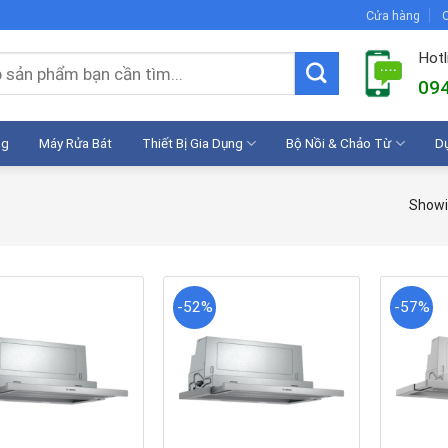
Cửa hàng
C
Hotl
094
ng
Máy Rửa Bát
Thiết Bị Gia Dụng
Bộ Nồi & Chảo Từ
D
Showin
-52%
-57%