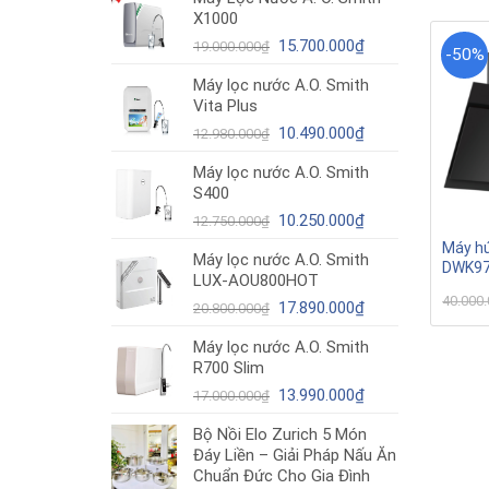
là:
tại
X1000
15.560.000₫.
là:
11.900.000₫.
Giá
Giá
15.700.000
₫
19.000.000
₫
-50%
gốc
hiện
Máy lọc nước A.O. Smith
là:
tại
Vita Plus
19.000.000₫.
là:
Giá
15.700.000₫.
Giá
10.490.000
₫
12.980.000
₫
gốc
hiện
Máy lọc nước A.O. Smith
là:
tại
S400
12.980.000₫.
là:
Giá
10.490.000₫.
Giá
10.250.000
₫
12.750.000
₫
gốc
hiện
Máy hú
Máy lọc nước A.O. Smith
là:
tại
DWK9
LUX-AOU800HOT
12.750.000₫.
là:
40.000
Giá
10.250.000₫.
Giá
17.890.000
₫
20.800.000
₫
gốc
hiện
Máy lọc nước A.O. Smith
là:
tại
R700 Slim
20.800.000₫.
là:
Giá
17.890.000₫.
Giá
13.990.000
₫
17.000.000
₫
gốc
hiện
Bộ Nồi Elo Zurich 5 Món
là:
tại
Đáy Liền – Giải Pháp Nấu Ăn
17.000.000₫.
là:
Chuẩn Đức Cho Gia Đình
13.990.000₫.