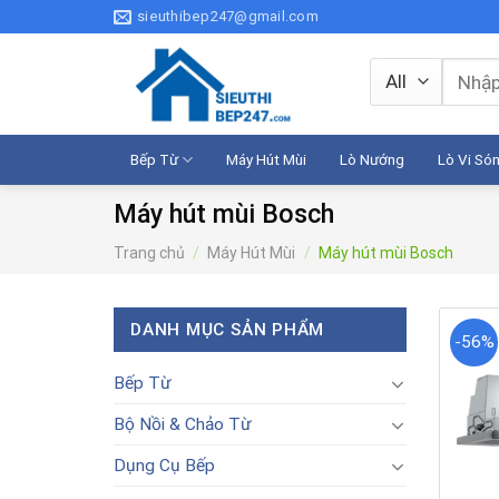
Skip
sieuthibep247@gmail.com
to
content
Tìm
kiếm:
Bếp Từ
Máy Hút Mùi
Lò Nướng
Lò Vi Só
Máy hút mùi Bosch
Trang chủ
/
Máy Hút Mùi
/
Máy hút mùi Bosch
DANH MỤC SẢN PHẨM
-56%
Bếp Từ
Bộ Nồi & Chảo Từ
Dụng Cụ Bếp