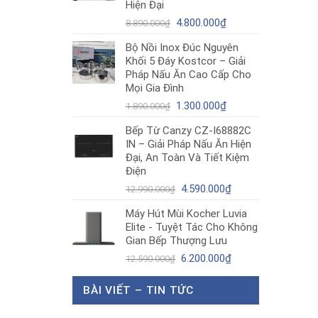
Hiện Đại
Giá
Giá
4.800.000
₫
8.890.000
₫
gốc
hiện
Bộ Nồi Inox Đúc Nguyên
là:
tại
Khối 5 Đáy Kostcor – Giải
8.890.000₫.
là:
Pháp Nấu Ăn Cao Cấp Cho
4.800.000₫.
Mọi Gia Đình
Giá
Giá
1.300.000
₫
1.890.000
₫
gốc
hiện
Bếp Từ Canzy CZ-I68882C
là:
tại
IN – Giải Pháp Nấu Ăn Hiện
1.890.000₫.
là:
Đại, An Toàn Và Tiết Kiệm
1.300.000₫.
Điện
Giá
Giá
4.590.000
₫
12.990.000
₫
gốc
hiện
Máy Hút Mùi Kocher Luvia
là:
tại
Elite - Tuyệt Tác Cho Không
12.990.000₫.
là:
Gian Bếp Thượng Lưu
4.590.000₫.
Giá
Giá
6.200.000
₫
12.590.000
₫
gốc
hiện
là:
tại
BÀI VIẾT – TIN TỨC
12.590.000₫.
là:
6.200.000₫.