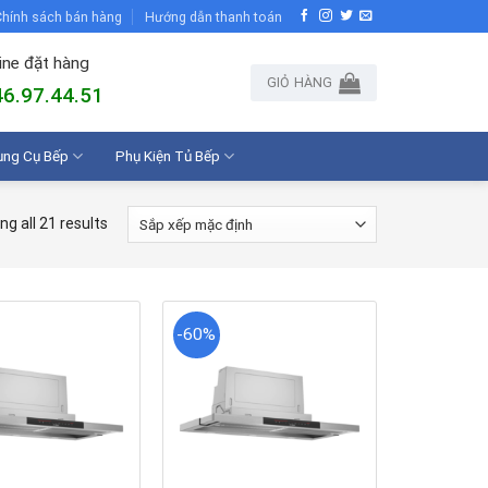
hính sách bán hàng
Hướng dẫn thanh toán
ine đặt hàng
GIỎ HÀNG
6.97.44.51
ụng Cụ Bếp
Phụ Kiện Tủ Bếp
g all 21 results
-60%