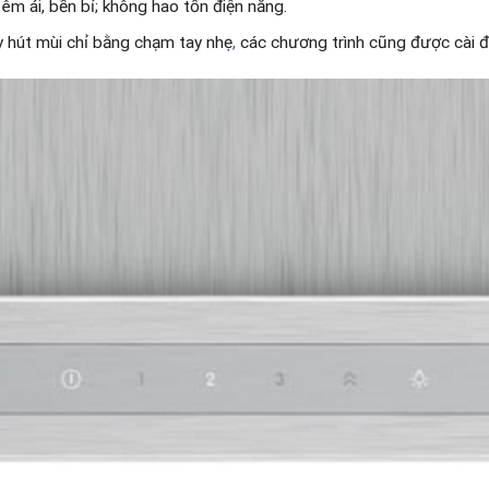
êm ái, bền bỉ; không hao tốn điện năng.
 hút mùi chỉ bằng chạm tay nhẹ
,
các chương trình cũng được cài đ