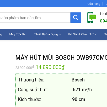
Cửa hàng
C
Hotl
094
ng
Máy Rửa Bát
Thiết Bị Gia Dụng
Bộ Nồi & Chảo Từ
D
MÁY HÚT MÙI BOSCH DWB97CM
Giá
14.890.000
₫
Giá
₫
23.900.000
gốc
hiện
là:
tại
23.900.000₫.
là:
Thương hiệu:
Bosch
14.890.000₫.
Công suất hút:
671 m³/h
Kích thước:
90 cm