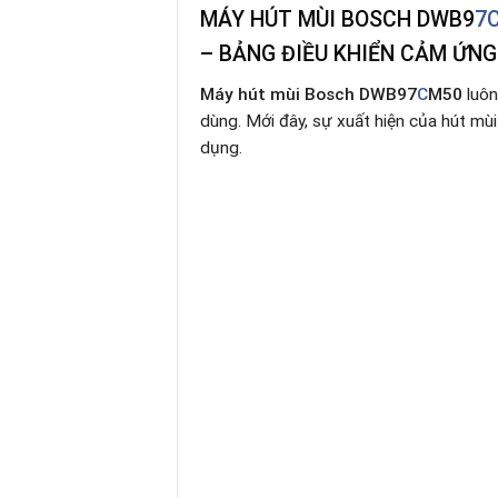
MÁY HÚT MÙI BOSCH DWB9
7
– BẢNG ĐIỀU KHIỂN CẢM ỨNG 
Máy hút mùi Bosch DWB97
C
M50
luôn
dùng. Mới đây, sự xuất hiện của hút mù
dụng.