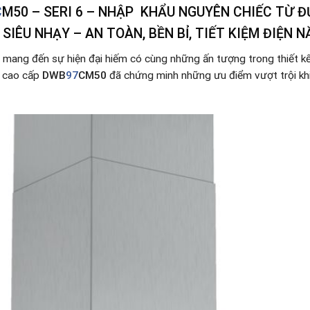
C
M50 – SERI 6 – NHẬP KHẨU NGUYÊN CHIẾC TỪ Đ
SIÊU NHẠY – AN TOÀN, BỀN BỈ, TIẾT KIỆM ĐIỆN 
 mang đến sự hiện đại hiếm có cùng những ấn tượng trong thiết kế
i cao cấp
DWB
97
CM50
đã chứng minh những ưu điểm vượt trội kh