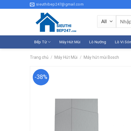
Skip
sieuthibep247@gmail.com
to
content
Tìm
kiếm:
Bếp Từ
Máy Hút Mùi
Lò Nướng
Lò Vi Só
Trang chủ
/
Máy Hút Mùi
/
Máy hút mùi Bosch
-38%