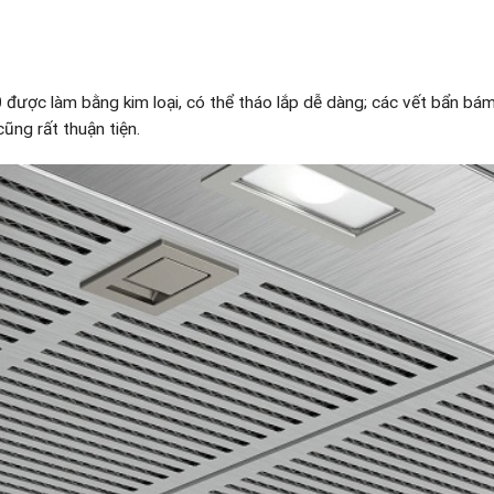
0
được làm bằng kim loại, có thể tháo lắp dễ dàng; các vết bẩn bá
ũng rất thuận tiện.