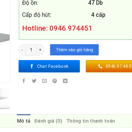
Độ ồn:
47 Db
Cấp độ hút:
4 cấp
Hotline: 0946 974451
MÁY HÚT MÙI BOSCH DWB97CM50 số lượng
Thêm vào giỏ hàng
Chat Facebook
0946.97.44.5
Mô tả
Đánh giá (0)
Thông tin thanh toán