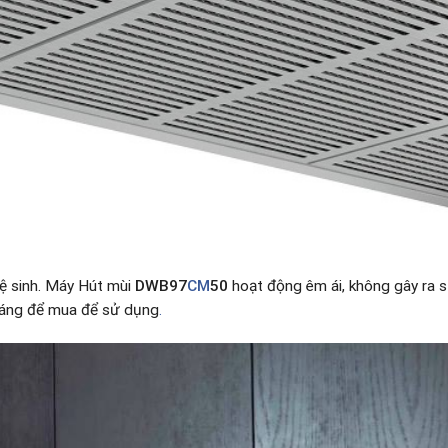
vệ sinh. Máy Hút mùi
DWB97
CM
50
hoạt động êm ái, không gây ra s
đáng để mua để sử dụng
.