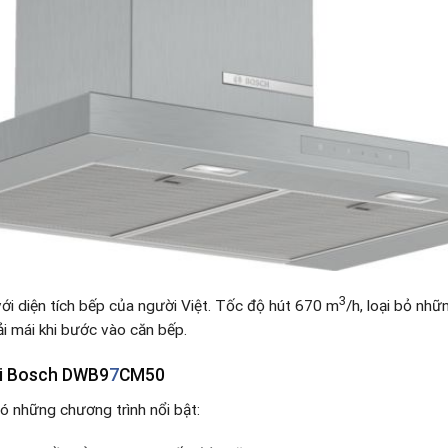
3
ới diện tích bếp của người Việt. Tốc độ hút 670 m
/h, loại bỏ nh
ải mái khi bước vào căn bếp.
ùi Bosch DWB9
7
CM50
ó những chương trình nổi bật: