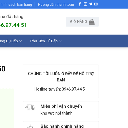
hính sách bán hàng
Hướng dẫn thanh toán
ine đặt hàng
GIỎ HÀNG
6.97.44.51
ụng Cụ Bếp
Phụ Kiện Tủ Bếp
50
CHÚNG TÔI LUÔN Ở ĐÂY ĐỂ HỖ TRỢ
BẠN
Hotline tư vấn: 0946.97.44.51
Miễn phí vận chuyển
khu vực nội thành
Bảo hành chính hãng