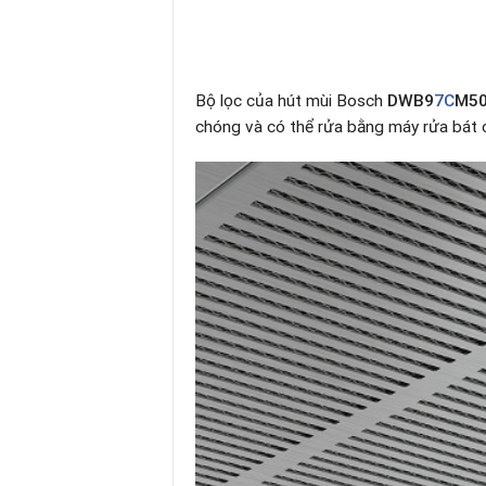
Bộ lọc của hút mùi Bosch
DWB9
7C
M5
chóng và có thể rửa bằng máy rửa bát c