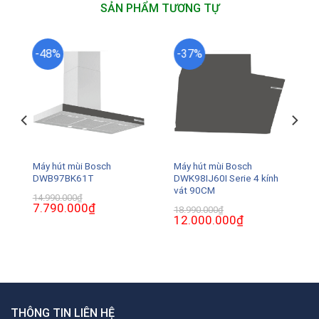
SẢN PHẨM TƯƠNG TỰ
-48%
-37%
Máy hút mùi Bosch
Máy hút mùi Bosch
DWB97BK61T
DWK98IJ60I Serie 4 kính
vát 90CM
14.990.000
₫
Giá
7.790.000
₫
Giá
18.990.000
₫
gốc
hiện
Giá
12.000.000
₫
Giá
là:
tại
gốc
hiện
14.990.000₫.
là:
là:
tại
0₫.
7.790.000₫.
18.990.000₫.
là:
12.000.000₫.
THÔNG TIN LIÊN HỆ