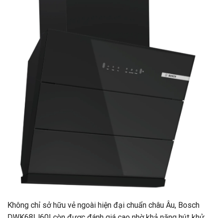
Không chỉ sở hữu vẻ ngoài hiện đại chuẩn châu Âu, Bosch
DWK68IJ60I còn được đánh giá cao nhờ khả năng hút khử