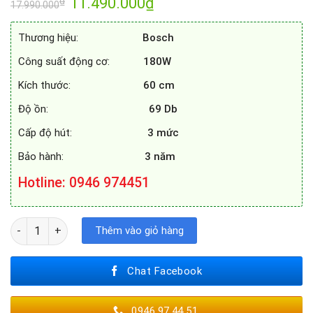
Giá
11.490.000
₫
Giá
₫
17.990.000
gốc
hiện
là:
tại
17.990.000₫.
là:
Thương hiệu:
Bosch
11.490.000₫.
Công suất động cơ:
180W
Kích thước:
60 cm
Độ ồn:
69 Db
Cấp độ hút:
3 mức
Bảo hành:
3 năm
Hotline: 0946 974451
Máy hút mùi Bosch DWK68IJ60I Serie 4 kính vát 60CM số lượng
Thêm vào giỏ hàng
Chat Facebook
0946.97.44.51