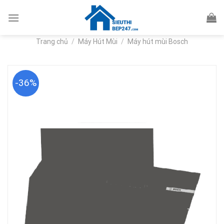
Skip
to
content
Trang chủ
/
Máy Hút Mùi
/
Máy hút mùi Bosch
-36%