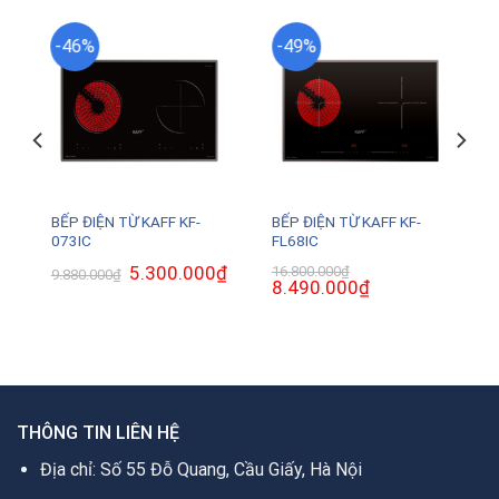
-46%
-49%
BẾP ĐIỆN TỪ KAFF KF-
BẾP ĐIỆN TỪ KAFF KF-
073IC
FL68IC
Giá
5.300.000
₫
Giá
16.800.000
₫
9.880.000
₫
gốc
hiện
Giá
8.490.000
₫
Giá
là:
tại
gốc
hiện
9.880.000₫.
là:
là:
tại
5.300.000₫.
16.800.000₫.
là:
0₫.
8.490.000₫.
THÔNG TIN LIÊN HỆ
Địa chỉ: Số 55 Đỗ Quang, Cầu Giấy, Hà Nội