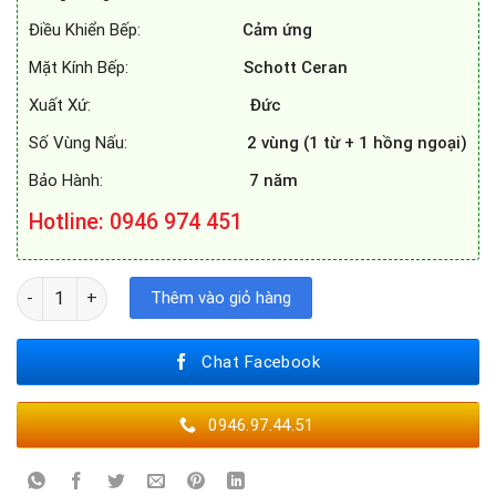
Điều Khiển Bếp:
Cảm ứng
Mặt Kính Bếp:
Schott Ceran
Xuất Xứ:
Đức
Số Vùng Nấu:
2 vùng (1 từ + 1 hồng ngoại)
Bảo Hành:
7 năm
Hotline: 0946 974 451
BẾP ĐIỆN TỪ KAFF KF-FL108 số lượng
Thêm vào giỏ hàng
Chat Facebook
0946.97.44.51