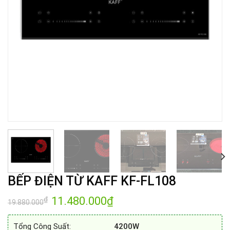
BẾP ĐIỆN TỪ KAFF KF-FL108
Giá
11.480.000
₫
Giá
₫
19.880.000
gốc
hiện
là:
tại
19.880.000₫.
là:
Tổng Công Suất:
4200W
11.480.000₫.