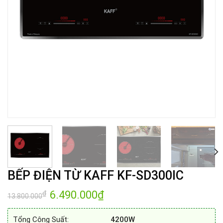
BẾP ĐIỆN TỪ KAFF KF-SD300IC
Giá
6.490.000
₫
Giá
₫
13.800.000
gốc
hiện
là:
tại
13.800.000₫.
là:
Tổng Công Suất:
4200W
6.490.000₫.