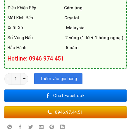
Điều Khiển Bếp:
Cảm ứng
Mặt Kính Bếp:
Crystal
Xuất Xứ:
Malaysia
Số Vùng Nấu:
2 vùng (1 từ + 1 hồng ngoại)
Bảo Hành:
5 năm
Hotline: 0946 974 451
BẾP ĐIỆN TỪ KAFF KF-SD300IC số lượng
Thêm vào giỏ hàng
Chat Facebook
0946.97.44.51