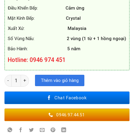
Điều Khiển Bếp:
Cảm ứng
Mặt Kính Bếp:
Crystal
Xuất Xứ:
Malaysia
Số Vùng Nấu:
2 vùng (1 từ + 1 hồng ngoại)
Bảo Hành:
5 năm
Hotline: 0946 974 451
BẾP ĐIỆN TỪ KAFF KF-FL88IC số lượng
Thêm vào giỏ hàng
Chat Facebook
0946.97.44.51