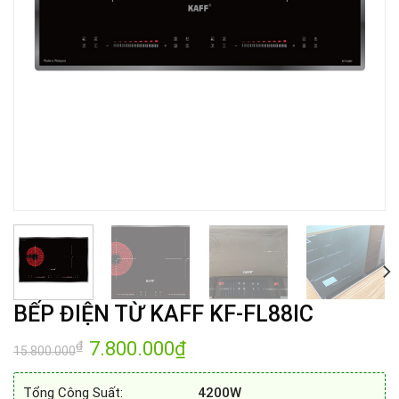
BẾP ĐIỆN TỪ KAFF KF-FL88IC
Giá
7.800.000
₫
Giá
₫
15.800.000
gốc
hiện
là:
tại
15.800.000₫.
là:
Tổng Công Suất:
4200W
7.800.000₫.