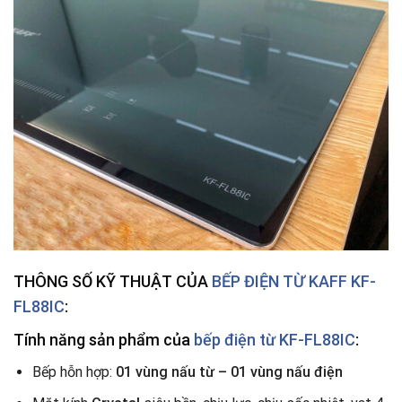
THÔNG SỐ KỸ THUẬT CỦA
BẾP ĐIỆN TỪ
KAFF KF-
FL88IC
:
Tính năng sản phẩm của
bếp điện từ KF-FL88IC
:
Bếp hỗn hợp:
01 vùng nấu từ – 01 vùng nấu điện