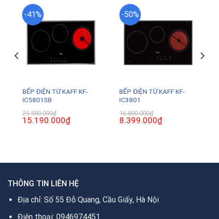
-41%
-50%
BẾP ĐIỆN TỪ KAFF KF-
BẾP ĐIỆN TỪ KAFF KF-
IC5801SB
IC3801
25.580.000
₫
16.800.000
₫
Giá
15.190.000
₫
Giá
Giá
8.399.000
₫
Giá
gốc
hiện
gốc
hiện
là:
tại
là:
tại
25.580.000₫.
là:
16.800.000₫.
là:
0₫.
15.190.000₫.
8.399.000₫.
THÔNG TIN LIÊN HỆ
Địa chỉ: Số 55 Đỗ Quang, Cầu Giấy, Hà Nội
Điện thoại: 0946974451