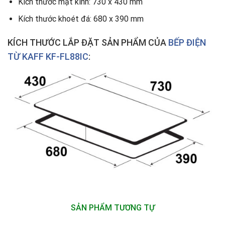
Kích thước mặt kính: 730 x 430 mm
Kích thước khoét đá: 680 x 390 mm
KÍCH THƯỚC LẮP ĐẶT SẢN PHẨM CỦA
BẾP ĐIỆN
TỪ KAFF KF-FL88IC
:
SẢN PHẨM TƯƠNG TỰ