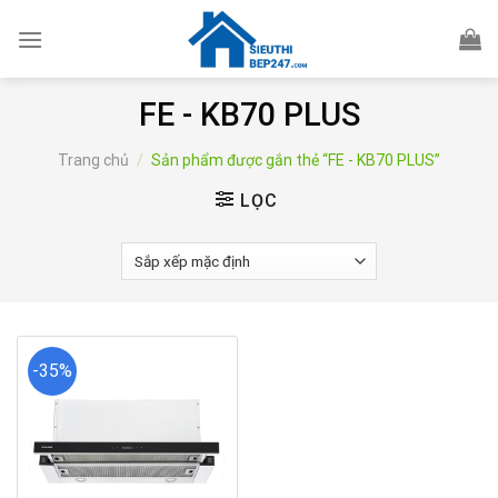
Skip
to
content
FE - KB70 PLUS
Trang chủ
/
Sản phẩm được gắn thẻ “FE - KB70 PLUS”
LỌC
-35%