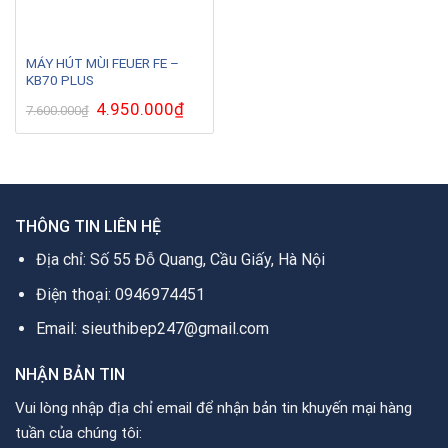
MÁY HÚT MÙI FEUER FE –
KB70 PLUS
Giá
4.950.000
₫
Giá
7.600.000
₫
gốc
hiện
là:
tại
7.600.000₫.
là:
4.950.000₫.
THÔNG TIN LIÊN HỆ
Địa chỉ: Số 55 Đỗ Quang, Cầu Giấy, Hà Nội
Điện thoại: 0946974451
Email: sieuthibep247@gmail.com
NHẬN BẢN TIN
Vui lòng nhập địa chỉ email để nhận bản tin khuyến mại hàng
tuần của chúng tôi: