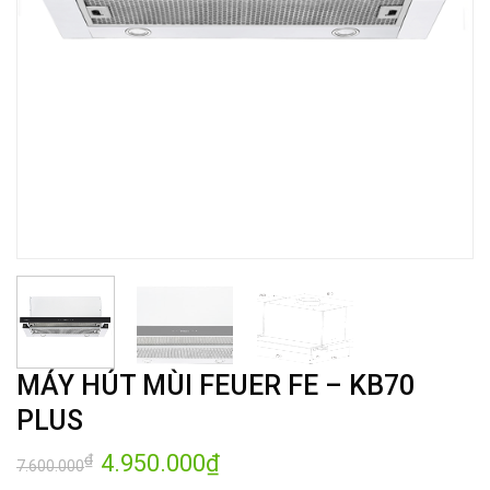
MÁY HÚT MÙI FEUER FE – KB70
PLUS
Giá
4.950.000
₫
Giá
₫
7.600.000
gốc
hiện
là:
tại