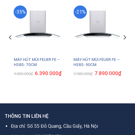
-35%
-21%
–
MÁY HÚT MÙI FEUER FE –
MÁY HÚT MÙI FEUER FE –
H38S- 70CM
H38S- 90CM
Giá
6.390.000
₫
Giá
Giá
7.890.000
₫
Giá
9.850.000
₫
9.980.000
₫
gốc
hiện
gốc
hiện
là:
tại
là:
tại
9.850.000₫.
là:
9.980.000₫.
là:
6.390.000₫.
7.890.0
.
THÔNG TIN LIÊN HỆ
Địa chỉ: Số 55 Đỗ Quang, Cầu Giấy, Hà Nội