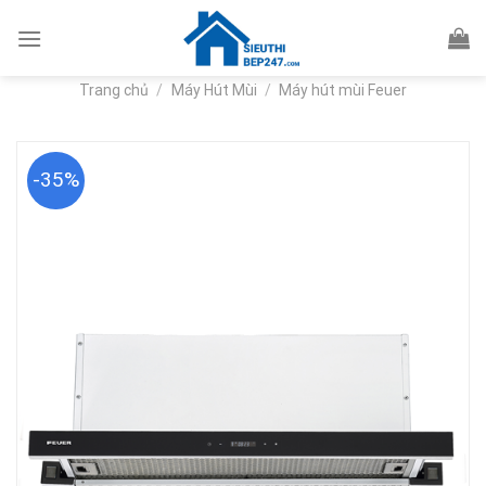
Skip
to
content
Trang chủ
/
Máy Hút Mùi
/
Máy hút mùi Feuer
-35%