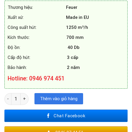
7.600.000₫.
là:
Thương hiệu:
Feuer
4.950.000₫.
Xuất xứ:
Made in EU
Công suất hút:
1250 m³/h
Kích thước:
700 mm
Độ ồn:
40 Db
Cấp độ hút:
3 cấp
Bảo hành:
2 năm
Hotline
: 0946 974 451
MÁY HÚT MÙI FEUER FE - KB70 PLUS số lượng
Thêm vào giỏ hàng
Chat Facebook