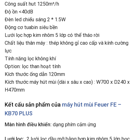
Công suất hut 1250m³/h
Độ ồn <40dB
Đèn led chiếu sáng 2 * 1.5W
Động cơ tuabin siêu bền
Lưới lọc hợp kim nhôm 5 lớp có thể tháo rời
Chất liệu thân máy : thép không gỉ cao cấp và kính cường
lực
Tính năng lọc không khí
Option: lọc than hoạt tính
Kích thước ống dẫn 120mm
Kích thước máy hút mùi (dài x sâu x cao) : W700 x D240 x
H470mm
Kết cấu sản phẩm của
máy hút mùi Feuer FE –
KB70 PLUS
Màn hình điều khiển:
dạng phím cảm ứng
Lưới lọc:
2 lưới lọc dầu mỡ bằng hợp kim nhôm 5 lớp bọc