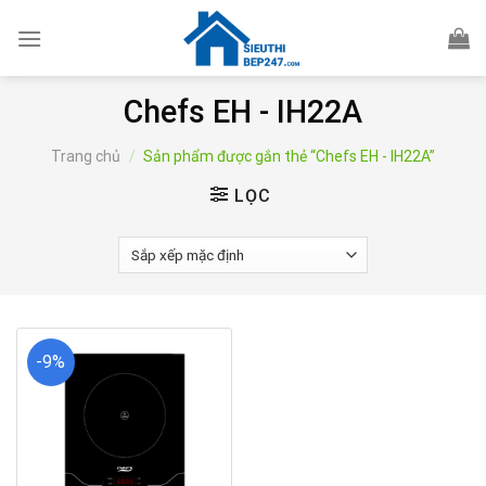
Skip
to
content
Chefs EH - IH22A
Trang chủ
/
Sản phẩm được gắn thẻ “Chefs EH - IH22A”
LỌC
-9%