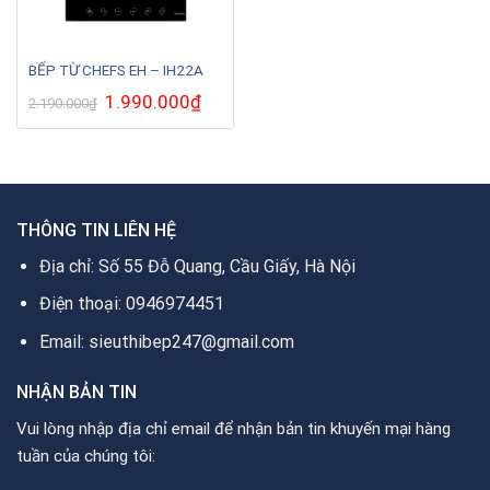
BẾP TỪ CHEFS EH – IH22A
Giá
1.990.000
₫
Giá
2.190.000
₫
gốc
hiện
là:
tại
2.190.000₫.
là:
1.990.000₫.
THÔNG TIN LIÊN HỆ
Địa chỉ: Số 55 Đỗ Quang, Cầu Giấy, Hà Nội
Điện thoại: 0946974451
Email: sieuthibep247@gmail.com
NHẬN BẢN TIN
Vui lòng nhập địa chỉ email để nhận bản tin khuyến mại hàng
tuần của chúng tôi: