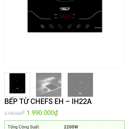
BẾP TỪ CHEFS EH – IH22A
Giá
1.990.000
₫
Giá
₫
2.190.000
gốc
hiện
là:
tại
2.190.000₫.
là:
Tổng Công Suất:
2200W
1.990.000₫.