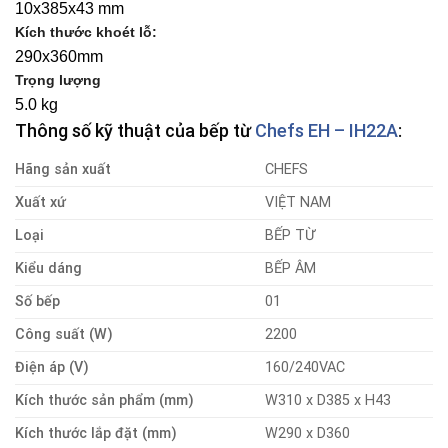
10x385x43 mm
Kích thước khoét lỗ:
290x360mm
Trọng lượng
5.0 kg
Thông số kỹ thuật của bếp từ
Chefs EH – IH22A
:
Hãng sản xuất
CHEFS
Xuất xứ
VIỆT NAM
Loại
BẾP TỪ
Kiểu dáng
BẾP ÂM
Số bếp
01
Công suất (W)
2200
Điện áp (V)
160/240VAC
Kích thước sản phẩm (mm)
W310 x D385 x H43
Kích thước lắp đặt (mm)
W290 x D360