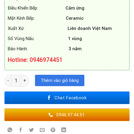
Điều Khiển Bếp:
Cảm ứng
Mặt Kính Bếp:
Ceramic
Xuất Xứ:
Liên doanh Việt Nam
Số Vùng Nấu:
1 vùng
Bảo Hành:
3 năm
Hotline: 0946974451
BẾP TỪ CHEFS EH - IH22A số lượng
Thêm vào giỏ hàng
Chat Facebook
0946.97.44.51