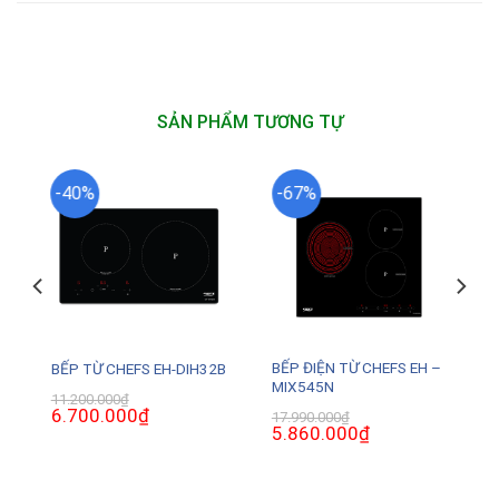
SẢN PHẨM TƯƠNG TỰ
-40%
-67%
BẾP ĐIỆN TỪ CHEFS EH –
BẾP TỪ CHEFS EH-DIH32B
MIX545N
11.200.000
₫
Giá
6.700.000
₫
Giá
17.990.000
₫
gốc
hiện
Giá
5.860.000
₫
Giá
là:
tại
gốc
hiện
11.200.000₫.
là:
là:
tại
6.700.000₫.
17.990.000₫.
là:
.
5.860.000₫.