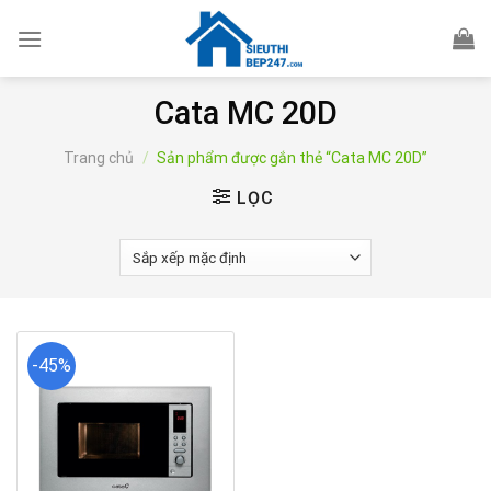
Skip
to
content
Cata MC 20D
Trang chủ
/
Sản phẩm được gắn thẻ “Cata MC 20D”
LỌC
-45%