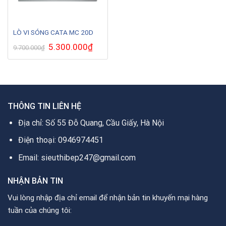
LÒ VI SÓNG CATA MC 20D
Giá
5.300.000
₫
Giá
9.700.000
₫
gốc
hiện
là:
tại
9.700.000₫.
là:
5.300.000₫.
THÔNG TIN LIÊN HỆ
Địa chỉ: Số 55 Đỗ Quang, Cầu Giấy, Hà Nội
Điện thoại: 0946974451
Email: sieuthibep247@gmail.com
NHẬN BẢN TIN
Vui lòng nhập địa chỉ email để nhận bản tin khuyến mại hàng
tuần của chúng tôi: