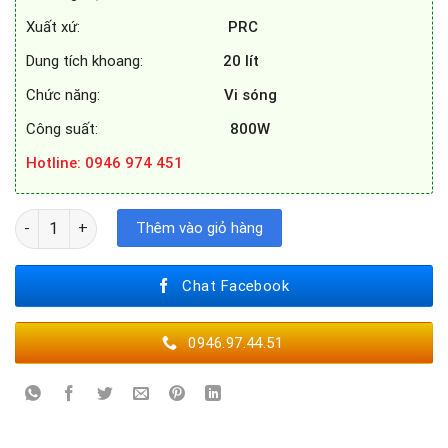
Xuất xứ:
PRC
Dung tích khoang:
20 lít
Chức năng:
Vi sóng
Công suất:
800W
Hotline
: 0946 974 451
LÒ VI SÓNG CATA MC 20D số lượng
Thêm vào giỏ hàng
Chat Facebook
0946.97.44.51