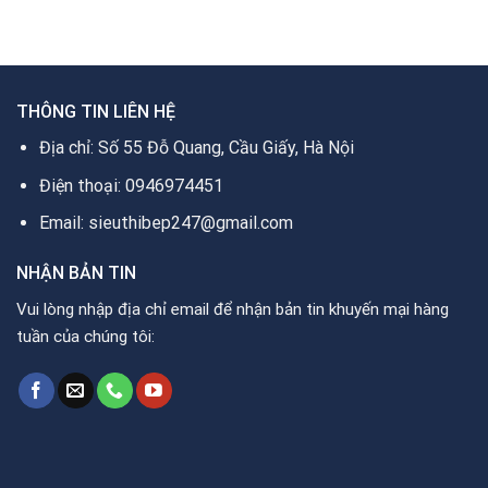
2.500.000₫.
4.000.000₫.
17.600.000₫.
là:
11.420.000₫.
THÔNG TIN LIÊN HỆ
Địa chỉ: Số 55 Đỗ Quang, Cầu Giấy, Hà Nội
Điện thoại: 0946974451
Email: sieuthibep247@gmail.com
NHẬN BẢN TIN
Vui lòng nhập địa chỉ email để nhận bản tin khuyến mại hàng
tuần của chúng tôi: