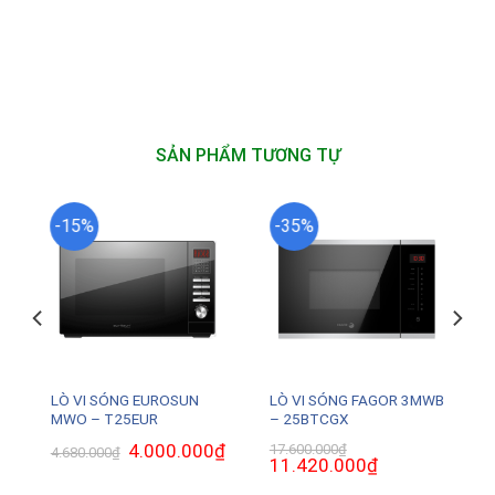
SẢN PHẨM TƯƠNG TỰ
-15%
-35%
LÒ VI SÓNG EUROSUN
LÒ VI SÓNG FAGOR 3MWB
MWO – T25EUR
– 25BTCGX
₫
Giá
Giá
4.000.000
₫
Giá
17.600.000
₫
4.680.000
₫
hiện
gốc
hiện
Giá
11.420.000
₫
Giá
tại
là:
tại
gốc
hiện
là:
4.680.000₫.
là:
là:
tại