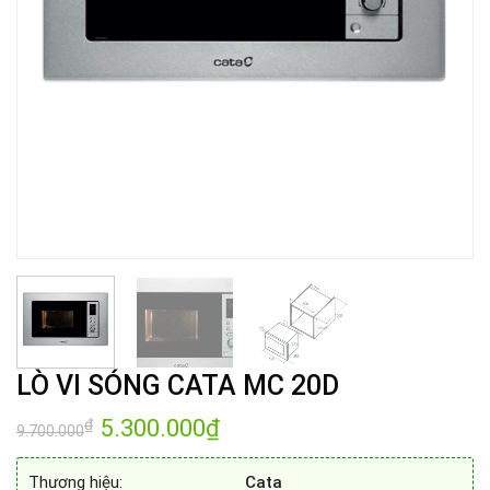
LÒ VI SÓNG CATA MC 20D
Giá
5.300.000
₫
Giá
₫
9.700.000
gốc
hiện
là:
tại
9.700.000₫.
là:
Thương hiệu:
Cata
5.300.000₫.