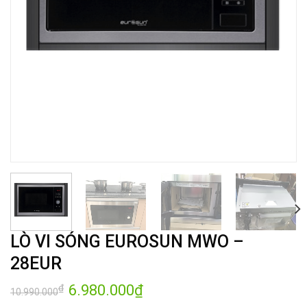
LÒ VI SÓNG EUROSUN MWO –
28EUR
Giá
6.980.000
₫
Giá
₫
10.990.000
gốc
hiện
là:
tại