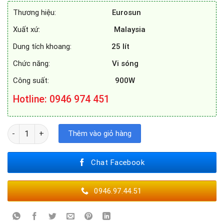
10.990.000₫.
là:
Thương hiệu:
Eurosun
6.980.000₫.
Xuất xứ:
Malaysia
Dung tích khoang:
25 lít
Chức năng:
Vi sóng
Công suất:
900W
Hotline
: 0946 974 451
LÒ VI SÓNG EUROSUN MWO - 28EUR số lượng
Thêm vào giỏ hàng
Chat Facebook
0946.97.44.51