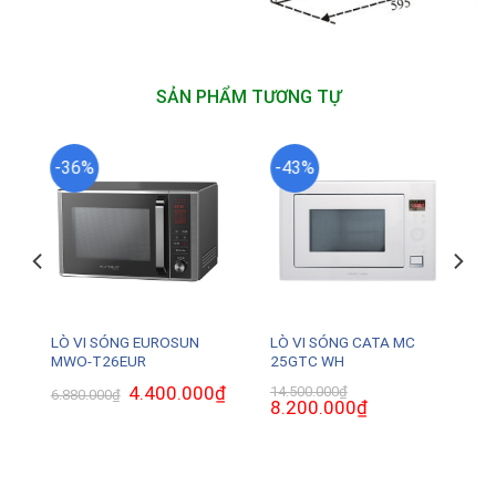
SẢN PHẨM TƯƠNG TỰ
-36%
-43%
LÒ VI SÓNG EUROSUN
LÒ VI SÓNG CATA MC
MWO-T26EUR
25GTC WH
Giá
4.400.000
₫
Giá
14.500.000
₫
6.880.000
₫
gốc
hiện
Giá
8.200.000
₫
Giá
là:
tại
gốc
hiện
6.880.000₫.
là:
là:
tại
4.400.000₫.
14.500.000₫.
là:
.
8.200.000₫.