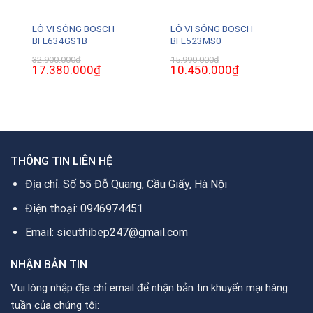
LÒ VI SÓNG BOSCH
LÒ VI SÓNG BOSCH
BFL634GS1B
BFL523MS0
₫
Giá
32.900.000
₫
15.990.000
₫
hiện
Giá
17.380.000
₫
Giá
Giá
10.450.000
₫
Giá
tại
gốc
hiện
gốc
hiện
là:
là:
tại
là:
tại
2.350.000₫.
32.900.000₫.
là:
15.990.000₫.
là:
17.380.000₫.
10.450.000₫.
THÔNG TIN LIÊN HỆ
Địa chỉ: Số 55 Đỗ Quang, Cầu Giấy, Hà Nội
Điện thoại: 0946974451
Email: sieuthibep247@gmail.com
NHẬN BẢN TIN
Vui lòng nhập địa chỉ email để nhận bản tin khuyến mại hàng
tuần của chúng tôi: