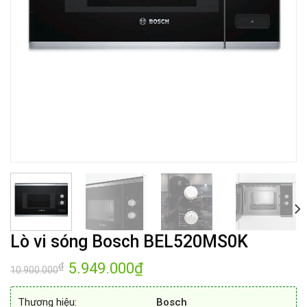
Lò vi sóng Bosch BEL520MS0K
Giá
5.949.000
₫
Giá
₫
10.900.000
gốc
hiện
là:
tại
10.900.000₫.
là:
Thương hiệu:
Bosch
5.949.000₫.