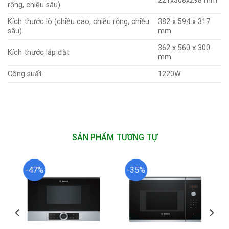
221x308x298 mm
rộng, chiều sâu)
Kích thước lò (chiều cao, chiều rộng, chiều
382 x 594 x 317
sâu)
mm
362 x 560 x 300
Kích thước lắp đặt
mm
Công suất
1220W
SẢN PHẨM TƯƠNG TỰ
-47%
-35%