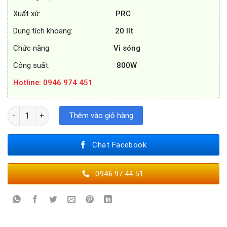
Xuất xứ:
PRC
Dung tích khoang:
20
lít
Chức năng:
Vi sóng
Công suất:
800W
Hotline
: 0946 974 451
Lò vi sóng Bosch BEL520MS0K số lượng
Thêm vào giỏ hàng
Chat Facebook
0946.97.44.51