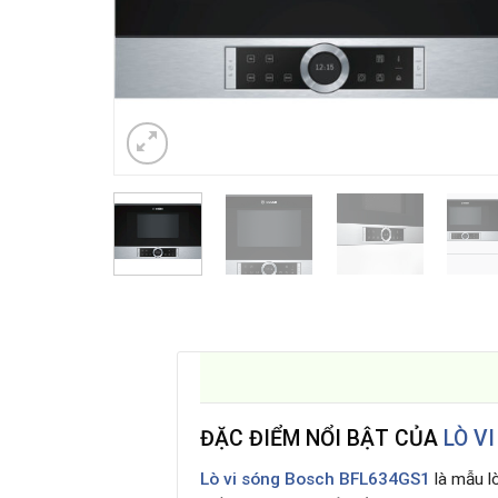
ĐẶC ĐIỂM NỔI BẬT CỦA
LÒ V
Lò vi sóng Bosch BFL634GS1
là mẫu lò