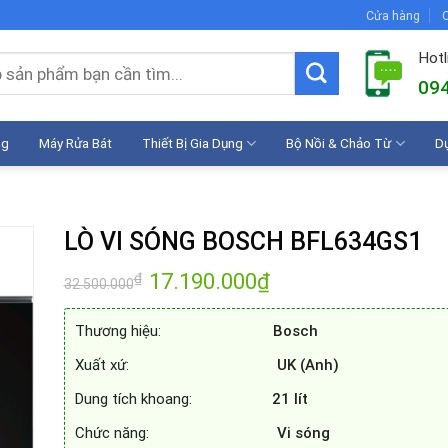
Cửa hàng
C
Hotl
094
ng
Máy Rửa Bát
Thiết Bị Gia Dụng
Bộ Nồi & Chảo Từ
D
LÒ VI SÓNG BOSCH BFL634GS1
Giá
17.190.000
₫
Giá
₫
32.500.000
gốc
hiện
là:
tại
32.500.000₫.
là:
Thương hiệu:
Bosch
17.190.000₫.
Xuất xứ:
UK (Anh)
Dung tích khoang:
21 lít
Chức năng:
Vi sóng