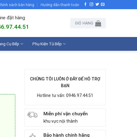
hính sách bán hàng
Hướng dẫn thanh toán
ine đặt hàng
GIỎ HÀNG
6.97.44.51
ụng Cụ Bếp
Phụ Kiện Tủ Bếp
CHÚNG TÔI LUÔN Ở ĐÂY ĐỂ HỖ TRỢ
BẠN
Hotline tư vấn: 0946.97.44.51
Miễn phí vận chuyển
khu vực nội thành
Bảo hành chính hãng