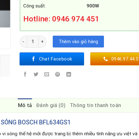
Công suất:
900W
Hotline
: 0946 974 451
LÒ VI SÓNG BOSCH BFL634GS1 số lượng
Thêm vào giỏ hàng
Chat Facebook
0946.97.44.5
Mô tả
Đánh giá (0)
Thông tin thanh toán
I SÓNG BOSCH BFL634GS1
 vi sóng thế hệ mới được trang bị thêm nhiều tính năng ưu việt và 