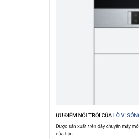
ƯU ĐIỂM NỔI TRỘI CỦA
LÒ VI SÓ
Được sản xuất trên dây chuyền máy móc
của bạn.