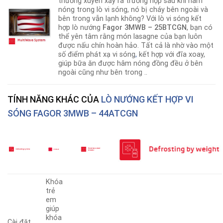
thường xuyên xảy ra trường hợp sau khi hâm
nóng trong lò vi sóng, nó bị cháy bên ngoài và
bên trong vẫn lạnh không? Với lò vi sóng kết
hợp lò nướng
Fagor 3MWB – 25BTCGN
, bạn có
thể yên tâm rằng món lasagne của bạn luôn
được nấu chín hoàn hảo. Tất cả là nhờ vào một
số điểm phát xạ vi sóng
,
kết hợp với đĩa xoay,
giúp bữa ăn được hâm nóng đồng đều ở bên
ngoài cũng như bên trong ..
TÍNH NĂNG KHÁC CỦA
LÒ NƯỚNG KẾT HỢP VI
SÓNG FAGOR 3MWB – 44ATCGN
Khóa
trẻ
em
giúp
khóa
Cài đặt