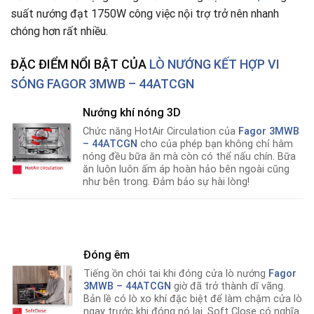
suất nướng đạt 1750W công việc nội trợ trở nên nhanh
chóng hơn rất nhiều.
ĐẶC ĐIỂM NỔI BẬT CỦA
LÒ NƯỚNG KẾT HỢP VI
SÓNG FAGOR 3MWB – 44ATCGN
Nướng khí nóng 3D
Chức năng HotAir Circulation của
Fagor 3MWB
– 44ATCGN
cho của phép bạn không chỉ hâm
nóng đều bữa ăn mà còn có thể nấu chín
.
Bữa
ăn luôn luôn ấm áp hoàn hảo bên ngoài cũng
như bên trong. Đảm bảo sự hài lòng!
Đóng êm
Tiếng ồn chói tai khi đóng cửa lò nướng
Fagor
3MWB – 44ATCGN
giờ đã trở thành dĩ vãng
.
Bản lề có lò xo khí đặc biệt để làm chậm cửa lò
ngay trước khi đóng nó lại. Soft Close có nghĩa