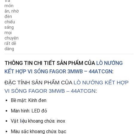
trả
món
ăn, nhờ
đèn
chiếu
sáng
mọi
chuyện
rất dễ
dàng
THÔNG TIN CHI TIẾT SẢN PHẨM CỦA
LÒ NƯỚNG
KẾT HỢP VI SÓNG FAGOR 3MWB – 44ATCGN
:
ĐẶC TÍNH SẢN PHẨM CỦA
LÒ NƯỚNG KẾT HỢP
VI SÓNG FAGOR 3MWB – 44ATCGN
:
Bề mặt: Kính đen
Màn hình: LED đỏ
Vật l
i
ệu khoang chứa: inox
Màu sắc khoang chứa: bạc