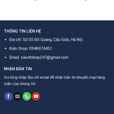
gốc
hiện
gốc
hiện
là:
tại
là:
tại
25.000.000₫.
là:
12.990.000₫.
là:
0₫.
11.440.000₫.
10.990.000₫.
THÔNG TIN LIÊN HỆ
Địa chỉ: Số 55 Đỗ Quang, Cầu Giấy, Hà Nội
Điện thoại: 0946974451
Email: sieuthibep247@gmail.com
NHẬN BẢN TIN
Vui lòng nhập địa chỉ email để nhận bản tin khuyến mại hàng
tuần của chúng tôi: