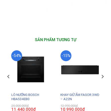
SẢN PHẨM TƯƠNG TỰ
-54%
-15%
LÒ NƯỚNG BOSCH
KHAY GIỮ ẤM FAGOR 3WD
HBA534EB0
– A22N
25.000.000
₫
12.990.000
₫
Giá
11.440.000
₫
Giá
Giá
10.990.000
₫
Giá