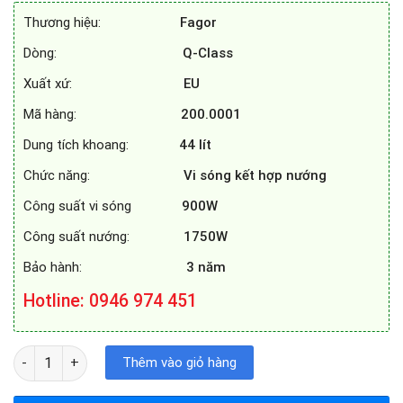
31.909.091₫.
là:
Thương hiệu:
Fagor
20.490.000₫.
Dòng:
Q-Class
Xuất xứ:
EU
Mã hàng:
200.0001
Dung tích khoang:
44 lít
Chức năng:
Vi sóng kết hợp nướng
Công suất vi sóng
900W
Công suất nướng:
1750W
Bảo hành:
3 năm
Hotline
: 0946 974 451
LÒ NƯỚNG KẾT HỢP VI SÓNG FAGOR 3MWB - 44ATCGN số lượng
Thêm vào giỏ hàng