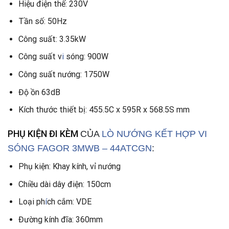
Hiệu điện thế: 230V
Tần số: 50Hz
Công suất: 3.35kW
Công suất v
i
sóng: 900W
Công suất nướng: 1750W
Độ ồn 63dB
Kích thước thiết bị: 455.5C x 595R x 568.5S mm
PHỤ KIỆN ĐI KÈM
CỦA
LÒ NƯỚNG KẾT HỢP VI
SÓNG FAGOR 3MWB – 44ATCGN
:
Phụ kiện: Khay kính, vỉ nướng
Chiều dài dây điện: 150cm
Loại ph
í
ch cắm: VDE
Đường kính đĩa: 360mm