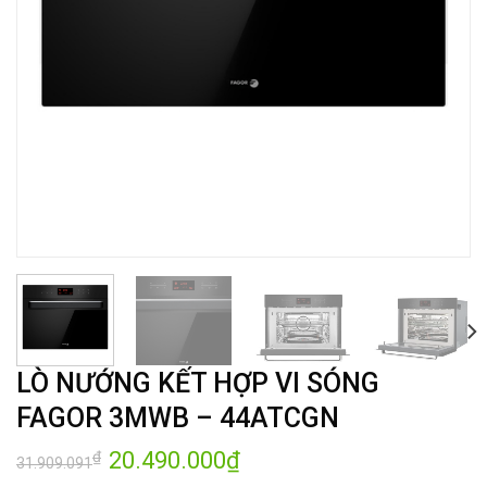
LÒ NƯỚNG KẾT HỢP VI SÓNG
FAGOR 3MWB – 44ATCGN
Giá
20.490.000
₫
Giá
₫
31.909.091
gốc
hiện
là:
tại