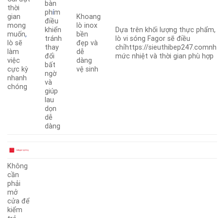
bàn
thời
ph
í
m
gian
Khoang
điều
mong
lò inox
khiển
Dựa trên khối lượng thực phẩm,
muốn
,
bền
tránh
lò vi sóng Fagor sẽ điều
lò sẽ
đẹp và
thay
chỉhttps://sieuthibep247.comnh
làm
dễ
đổi
mức nhiệt và thời gian phù hợp
việc
dàng
bất
cực kỳ
vệ sinh
ngờ
nhanh
và
chóng
giúp
lau
dọn
dễ
dàng
Không
cần
phải
mở
cửa để
kiểm