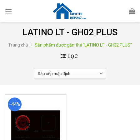
Skip
to
content
LATINO LT - GH02 PLUS
Trang chủ
/
Sản phẩm được gắn thẻ “LATINO LT - GH02 PLUS”
LỌC
-44%