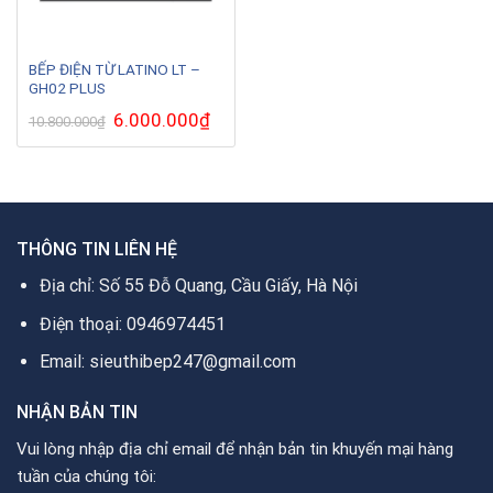
BẾP ĐIỆN TỪ LATINO LT –
GH02 PLUS
Giá
6.000.000
₫
Giá
10.800.000
₫
gốc
hiện
là:
tại
10.800.000₫.
là:
6.000.000₫.
THÔNG TIN LIÊN HỆ
Địa chỉ: Số 55 Đỗ Quang, Cầu Giấy, Hà Nội
Điện thoại: 0946974451
Email: sieuthibep247@gmail.com
NHẬN BẢN TIN
Vui lòng nhập địa chỉ email để nhận bản tin khuyến mại hàng
tuần của chúng tôi: