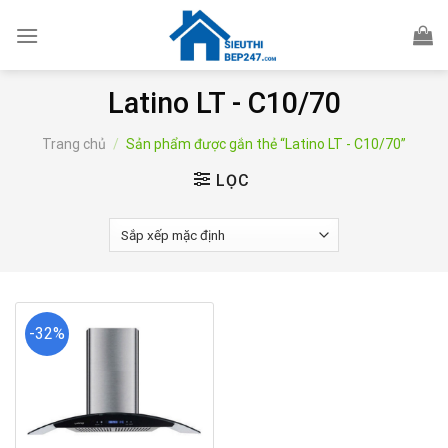
Skip
to
content
Latino LT - C10/70
Trang chủ
/
Sản phẩm được gắn thẻ “Latino LT - C10/70”
LỌC
-32%