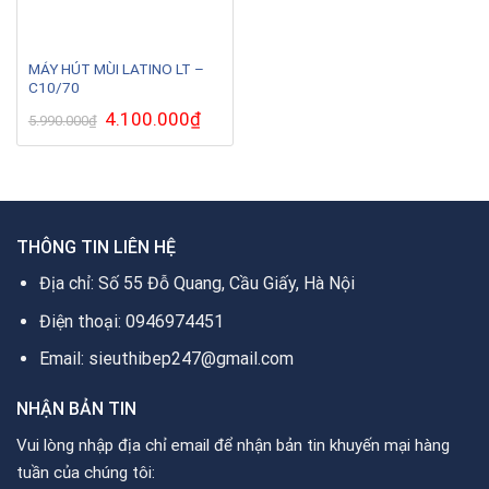
MÁY HÚT MÙI LATINO LT –
C10/70
Giá
4.100.000
₫
Giá
5.990.000
₫
gốc
hiện
là:
tại
5.990.000₫.
là:
4.100.000₫.
THÔNG TIN LIÊN HỆ
Địa chỉ: Số 55 Đỗ Quang, Cầu Giấy, Hà Nội
Điện thoại: 0946974451
Email: sieuthibep247@gmail.com
NHẬN BẢN TIN
Vui lòng nhập địa chỉ email để nhận bản tin khuyến mại hàng
tuần của chúng tôi: