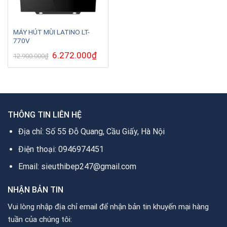
MÁY HÚT MÙI LATINO LT-
770V
Giá
6.272.000
₫
Giá
12.900.000
₫
gốc
hiện
là:
tại
12.900.000₫.
là:
6.272.000₫.
THÔNG TIN LIÊN HỆ
Địa chỉ: Số 55 Đỗ Quang, Cầu Giấy, Hà Nội
Điện thoại: 0946974451
Email: sieuthibep247@gmail.com
NHẬN BẢN TIN
Vui lòng nhập địa chỉ email để nhận bản tin khuyến mại hàng
tuần của chúng tôi: