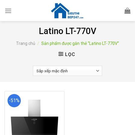
Skip
to
content
Latino LT-770V
Trang chủ
/
Sản phẩm được gắn thẻ “Latino LT-770V”
LỌC
-51%