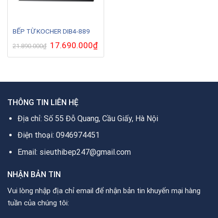
BẾP TỪ KOCHER DIB4-889
Giá
17.690.000
₫
Giá
21.890.000
₫
gốc
hiện
là:
tại
21.890.000₫.
là:
17.690.000₫.
THÔNG TIN LIÊN HỆ
Địa chỉ: Số 55 Đỗ Quang, Cầu Giấy, Hà Nội
Điện thoại: 0946974451
Email: sieuthibep247@gmail.com
NHẬN BẢN TIN
Vui lòng nhập địa chỉ email để nhận bản tin khuyến mại hàng
tuần của chúng tôi: