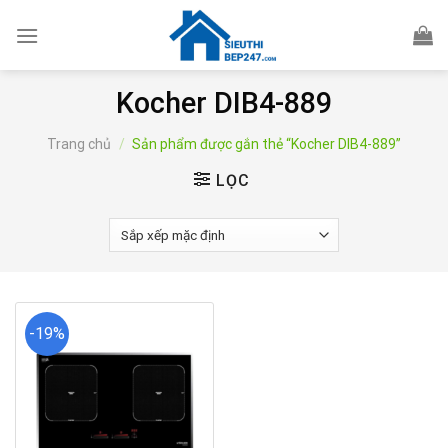
Skip
to
content
Kocher DIB4-889
Trang chủ
/
Sản phẩm được gắn thẻ “Kocher DIB4-889”
LỌC
-19%