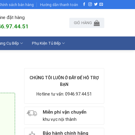
hính sách bán hàng
Hướng dẫn thanh toán
ine đặt hàng
GIỎ HÀNG
6.97.44.51
ụng Cụ Bếp
Phụ Kiện Tủ Bếp
CHÚNG TÔI LUÔN Ở ĐÂY ĐỂ HỖ TRỢ
BẠN
Hotline tư vấn: 0946.97.44.51
Miễn phí vận chuyển
khu vực nội thành
Bảo hành chính hãng