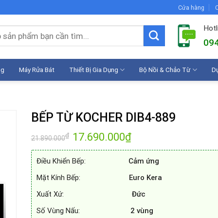
Cửa hàng
C
Hotl
094
ng
Máy Rửa Bát
Thiết Bị Gia Dụng
Bộ Nồi & Chảo Từ
D
BẾP TỪ KOCHER DIB4-889
Giá
17.690.000
₫
Giá
₫
21.890.000
gốc
hiện
là:
tại
21.890.000₫.
là:
Điều Khiển Bếp:
Cảm ứng
17.690.000₫.
Mặt Kính Bếp:
Euro Kera
Xuất Xứ:
Đức
Số Vùng Nấu:
2 vùng