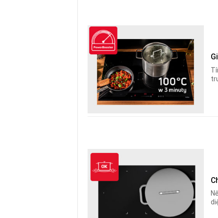
G
Tí
tr
C
Nế
di