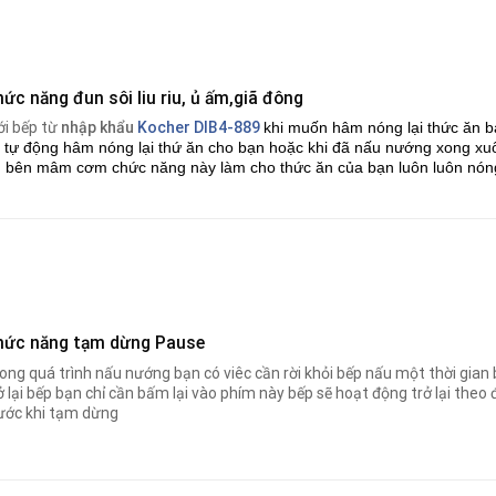
ức năng đun sôi liu riu, ủ ấm,giã đông
i bếp từ
nhập khẩu
Kocher DIB4-889
khi muốn hâm nóng lại thức ăn b
 tự động hâm nóng lại thứ ăn cho bạn hoặc khi đã nấu nướng xong x
 bên mâm cơm chức năng này làm cho thức ăn của bạn luôn luôn nóng
hức năng tạm dừng Pause
ong quá trình nấu nướng bạn có viêc cần rời khỏi bếp nấu một thời gia
ở lại bếp bạn chỉ cần bấm lại vào phím này bếp sẽ hoạt động trở lại th
ước khi tạm dừng