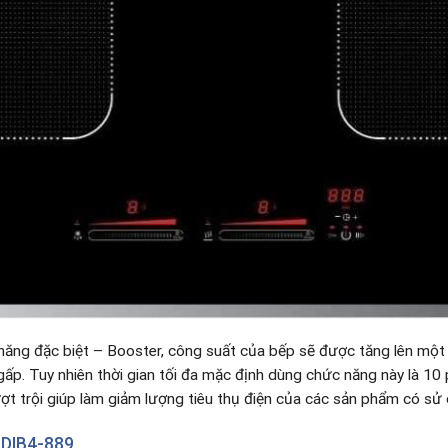
năng đặc biệt – Booster, công suất của bếp sẽ được tăng lên một
ấp. Tuy nhiên thời gian tối đa mặc định dùng chức năng này là 10 p
ượt trội giúp làm giảm lượng tiêu thụ điện của các sản phẩm có sử 
DIB4-889