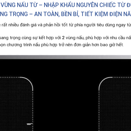
2 VÙNG NẤU TỪ – NHẬP KHẨU NGUYÊN CHIẾC TỪ Đ
NG TRỌNG – AN TOÀN, BỀN BỈ, TIẾT KIỆM ĐIỆN N
rất nhiều đánh giá và phản hồi tốt từ phía người tiêu dùng ngay từ 
sang trọng cùng sự kết hợp với
2
vùng nấu, phù hợp với nhu cầu n
họn chương trình nấu phù hợp trở nên đơn giản hơn bao giờ hết.