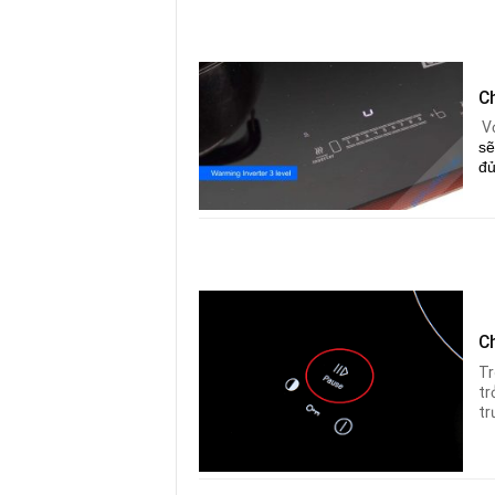
Ch
Vớ
sẽ
đủ
C
Tr
tr
tr