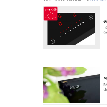
Đi
Đi
cả
M
Bế
ch