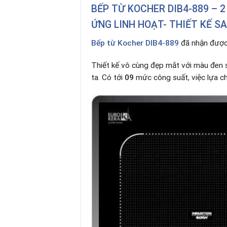
BẾP TỪ KOCHER DIB4-889 – 
ỨNG LINH HOẠT- THIẾT KẾ SA
Bếp từ Kocher DIB4-889
đã nhận được 
Thiết kế vô cùng đẹp mắt với màu đen 
ta
.
Có tới
09
mức công suất, việc lựa c