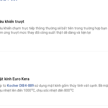
ều khiển trượt
ều khiển chạm trực tiếp thông thường sẽ bất tiên trong trường hợp bạn 
m ứng trượt mức thay đổi công suất thật dễ dàng và tiện lợi
ặt kính Euro Kera
p từ
Kocher DIB4-889
sử dụng mặt kính gốm thủy tính vát cạnh. Bề mặt
o
o
ịu nhiệt lên đến 1000
C, chịu sốc nhiệt đến 800
C