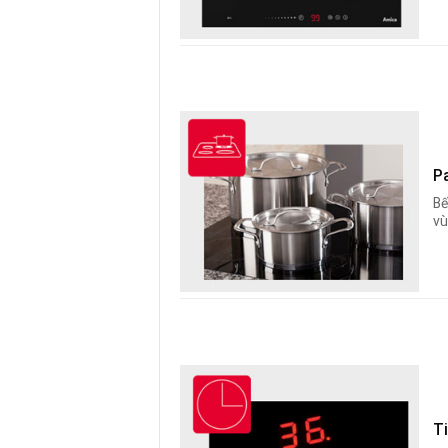
P
Bế
vù
Ti