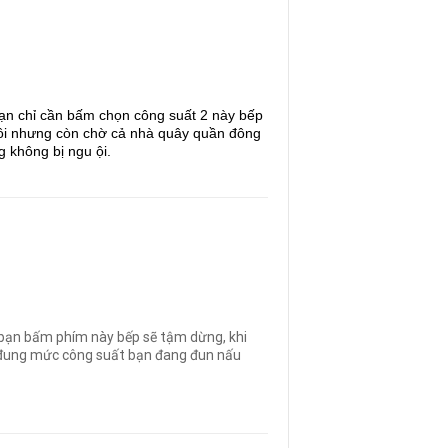
ạn chỉ cần bấm chọn công suất 2 này bếp
uôi nhưng còn chờ cả nhà quây quần đông
 không bị ngu ội.
n bạn bấm phím này bếp sẽ tậm dừng, khi
eo đung mức công suất bạn đang đun nấu