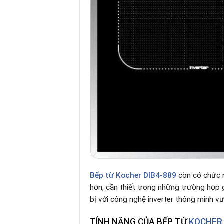
Bếp từ Kocher DIB4-889
còn có chức 
hơn, cần thiết trong những trường hợp g
bị với công nghệ inverter thông minh v
TÍNH NĂNG CỦA BẾP TỪ
KOCHER 