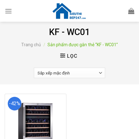
Skip
to
content
KF - WC01
Trang chủ
/
Sản phẩm được gắn thẻ “KF - WC01”
LỌC
-42%