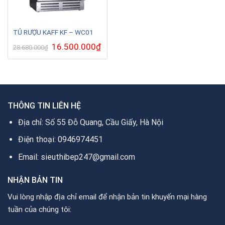
TỦ RƯỢU KAFF KF – WC01
Giá
16.500.000
₫
Giá
28.680.000
₫
gốc
hiện
là:
tại
28.680.000₫.
là:
16.500.000₫.
THÔNG TIN LIÊN HỆ
Địa chỉ: Số 55 Đỗ Quang, Cầu Giấy, Hà Nội
Điện thoại: 0946974451
Email: sieuthibep247@gmail.com
NHẬN BẢN TIN
Vui lòng nhập địa chỉ email để nhận bản tin khuyến mại hàng
tuần của chúng tôi: