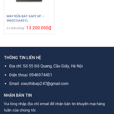
MÁY RỬA BÁT KAFF KF –
W60C3A401L
Giá
13.200.000
₫
Giá
21.800.000
₫
gốc
hiện
là:
tại
21.800.000₫.
là:
13.200.000₫.
THÔNG TIN LIÊN HỆ
Địa chỉ: Số 55 Đỗ Quang, Cầu Giấy, Hà Nội
Điện thoại: 0946974451
Email: sieuthibep247@gmail.com
NHẬN BẢN TIN
Vui lòng nhập địa chỉ email để nhận bản tin khuyến mại hàng
tuần của chúng tôi: