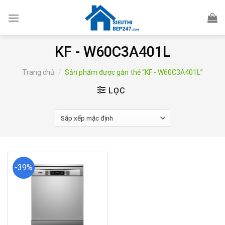
Skip
to
content
KF - W60C3A401L
Trang chủ
/
Sản phẩm được gắn thẻ “KF - W60C3A401L”
LỌC
-39%