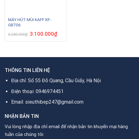
MÁY HÚT MÙI KAFF KF-
GB706
Giá
3.100.000
₫
Giá
6.280.000
₫
gốc
hiện
là:
tại
6.280.000₫.
là:
3.100.000₫.
THÔNG TIN LIÊN HỆ
Địa chỉ: Số 55 Đỗ Quang, Cầu Giấy, Hà Nội
Điện thoại: 0946974451
Email: sieuthibep247@gmail.com
NHẬN BẢN TIN
Vui lòng nhập địa chỉ email để nhận bản tin khuyến mại hàng
tuần của chúng tôi: