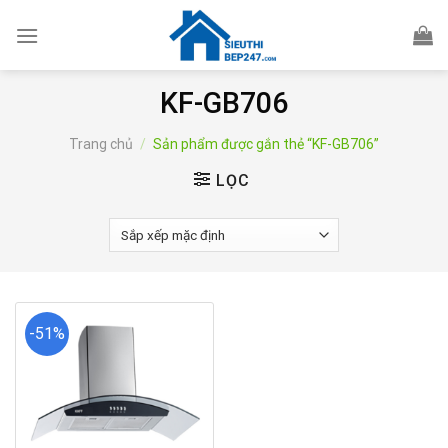
Skip
to
content
KF-GB706
Trang chủ
/
Sản phẩm được gắn thẻ “KF-GB706”
LỌC
-51%