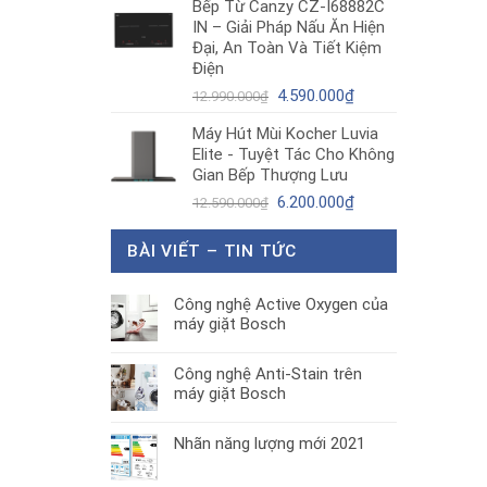
Bếp Từ Canzy CZ-I68882C
là:
tại
IN – Giải Pháp Nấu Ăn Hiện
1.890.000₫.
là:
Đại, An Toàn Và Tiết Kiệm
1.300.000₫.
Điện
Giá
Giá
4.590.000
₫
12.990.000
₫
gốc
hiện
Máy Hút Mùi Kocher Luvia
là:
tại
Elite - Tuyệt Tác Cho Không
12.990.000₫.
là:
Gian Bếp Thượng Lưu
4.590.000₫.
Giá
Giá
6.200.000
₫
12.590.000
₫
gốc
hiện
là:
tại
BÀI VIẾT – TIN TỨC
12.590.000₫.
là:
6.200.000₫.
Công nghệ Active Oxygen của
máy giặt Bosch
Công nghệ Anti-Stain trên
máy giặt Bosch
Nhãn năng lượng mới 2021