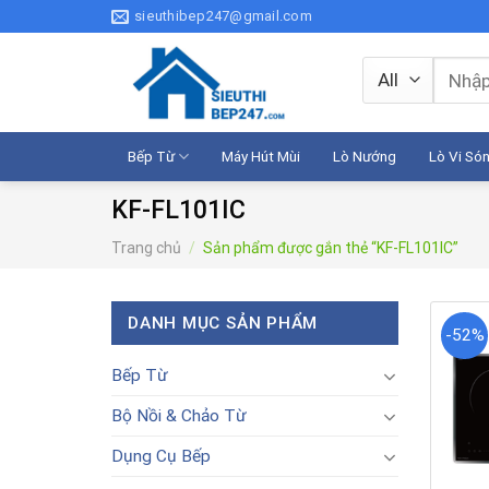
Skip
sieuthibep247@gmail.com
to
content
Tìm
kiếm:
Bếp Từ
Máy Hút Mùi
Lò Nướng
Lò Vi Só
KF-FL101IC
Trang chủ
/
Sản phẩm được gắn thẻ “KF-FL101IC”
DANH MỤC SẢN PHẨM
-52%
Bếp Từ
Bộ Nồi & Chảo Từ
Dụng Cụ Bếp