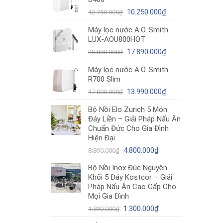
12.980.000₫.
là:
Giá
10.490.000₫.
Giá
10.250.000
₫
12.750.000
₫
gốc
hiện
Máy lọc nước A.O. Smith
là:
tại
LUX-AOU800HOT
12.750.000₫.
là:
Giá
10.250.000₫.
Giá
17.890.000
₫
20.800.000
₫
gốc
hiện
Máy lọc nước A.O. Smith
là:
tại
R700 Slim
20.800.000₫.
là:
Giá
17.890.000₫.
Giá
13.990.000
₫
17.000.000
₫
gốc
hiện
Bộ Nồi Elo Zurich 5 Món
là:
tại
Đáy Liền – Giải Pháp Nấu Ăn
17.000.000₫.
là:
Chuẩn Đức Cho Gia Đình
13.990.000₫.
Hiện Đại
Giá
Giá
4.800.000
₫
8.890.000
₫
gốc
hiện
Bộ Nồi Inox Đúc Nguyên
là:
tại
Khối 5 Đáy Kostcor – Giải
8.890.000₫.
là:
Pháp Nấu Ăn Cao Cấp Cho
4.800.000₫.
Mọi Gia Đình
Giá
Giá
1.300.000
₫
1.890.000
₫
gốc
hiện