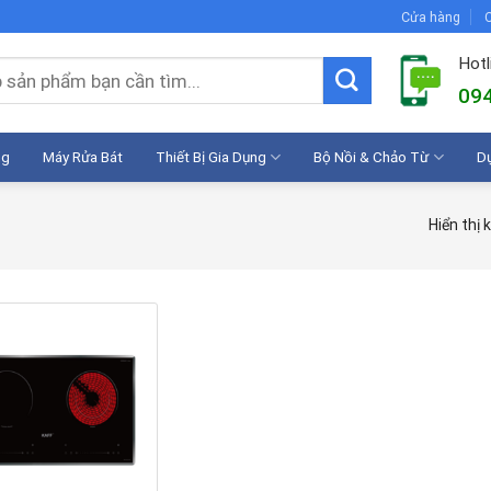
Cửa hàng
C
Hotl
094
ng
Máy Rửa Bát
Thiết Bị Gia Dụng
Bộ Nồi & Chảo Từ
D
Hiển thị 