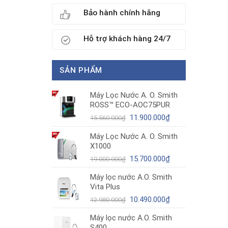
Bảo hành chính hãng
Hỗ trợ khách hàng 24/7
SẢN PHẨM
Máy Lọc Nước A. O. Smith
ROSS™ ECO-AOC75PUR
Giá
Giá
11.900.000
₫
15.560.000
₫
gốc
hiện
Máy Lọc Nước A. O. Smith
là:
tại
X1000
15.560.000₫.
là:
11.900.000₫.
Giá
Giá
15.700.000
₫
19.000.000
₫
gốc
hiện
Máy lọc nước A.O. Smith
là:
tại
Vita Plus
19.000.000₫.
là:
Giá
15.700.000₫.
Giá
10.490.000
₫
12.980.000
₫
gốc
hiện
Máy lọc nước A.O. Smith
là:
tại
S400