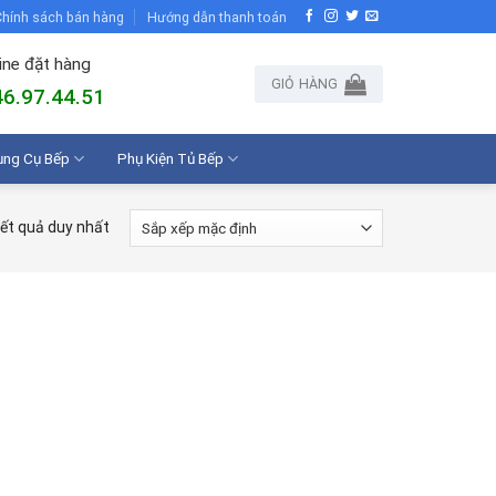
hính sách bán hàng
Hướng dẫn thanh toán
ine đặt hàng
GIỎ HÀNG
6.97.44.51
ụng Cụ Bếp
Phụ Kiện Tủ Bếp
kết quả duy nhất