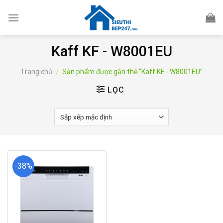
Skip
to
content
Kaff KF - W8001EU
Trang chủ
/
Sản phẩm được gắn thẻ “Kaff KF - W8001EU”
LỌC
-38%