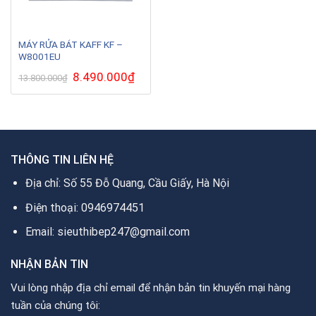
MÁY RỬA BÁT KAFF KF –
W8001EU
Giá
8.490.000
₫
Giá
13.800.000
₫
gốc
hiện
là:
tại
13.800.000₫.
là:
8.490.000₫.
THÔNG TIN LIÊN HỆ
Địa chỉ: Số 55 Đỗ Quang, Cầu Giấy, Hà Nội
Điện thoại: 0946974451
Email: sieuthibep247@gmail.com
NHẬN BẢN TIN
Vui lòng nhập địa chỉ email để nhận bản tin khuyến mại hàng
tuần của chúng tôi: