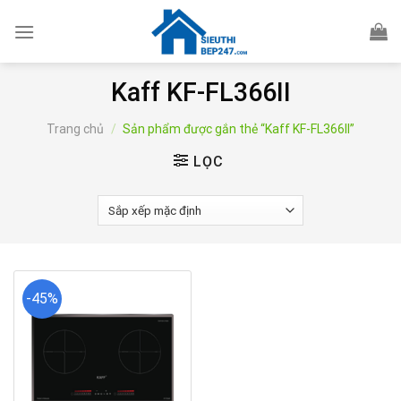
Skip
to
content
Kaff KF-FL366II
Trang chủ
/
Sản phẩm được gắn thẻ “Kaff KF-FL366II”
LỌC
-45%