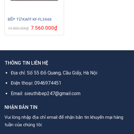
BẾP TỪ KAFF KF-FL366II
Giá
7.560.000
₫
Giá
13.800.000
₫
gốc
hiện
là:
tại
13.800.000₫.
là:
7.560.000₫.
THÔNG TIN LIÊN HỆ
Địa chỉ: Số 55 Đỗ Quang, Cầu Giấy, Hà Nội
Điện thoại: 0946974451
Email: sieuthibep247@gmail.com
NHẬN BẢN TIN
Vui lòng nhập địa chỉ email để nhận bản tin khuyến mại hàng
tuần của chúng tôi: