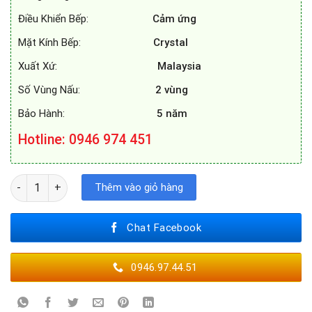
Điều Khiển Bếp:
Cảm ứng
Mặt Kính Bếp:
Crystal
Xuất Xứ:
Malaysia
Số Vùng Nấu:
2 vùng
Bảo Hành:
5 năm
Hotline: 0946 974 451
BẾP TỪ KAFF KF-FL366II số lượng
Thêm vào giỏ hàng
Chat Facebook
0946.97.44.51