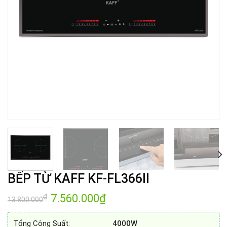
BẾP TỪ KAFF KF-FL366II
Giá
7.560.000
₫
Giá
₫
13.800.000
gốc
hiện
là:
tại
13.800.000₫.
là:
Tổng Công Suất:
4000W
7.560.000₫.