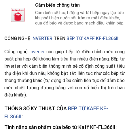
Cảm biến chống tràn
Cảm biến sẽ hoạt động và tắt bếp ngay lập tức
khi phát hiện nước sôi tràn ra mặt điều khiển,
qua đó bảo vệ được bảng mạch điều khiển bếp.
CÔNG NGHỆ
INVERTER
TRÊN
BẾP TỪ KAFF KF-FL366II
:
còn giúp bếp từ điều chỉnh mức công
Công nghệ
i
nverter
suất phù hợp để không làm tiêu thụ nhiều điện năng. Bếp từ
Inverter với cảm biến thông minh sẽ cố định công suất tiêu
thụ điện khi đun nấu
,
không bật tắt liên tục như các bếp từ
thông thường khác (tự động điều chỉnh liên tục để đảm bảo
mức nhiệt tương đương bằng với con số hiển thị trên bàn
điều khiển).
THÔNG SỐ KỸ THUẬT CỦA
BẾP TỪ
KAFF KF-
FL366II
:
Tính năng sản phẩm của bếp từ Kaff KF-FL366II: