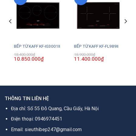
BẾP TỪ KAFF KF-IG3001II
BẾP TỪ KAFF KF-FL989II
18.400.000
₫
18.900.000
₫
Giá
10.850.000
₫
Giá
Giá
11.400.000
₫
Giá
gốc
hiện
gốc
hiện
là:
tại
là:
tại
18.400.000₫.
là:
18.900.000₫.
là:
.
10.850.000₫.
11.400.000₫.
THÔNG TIN LIÊN HỆ
Địa chỉ: Số 55 Đỗ Quang, Cầu Giấy, Hà Nội
Điện thoại: 0946974451
Email: sieuthibep247@gmail.com