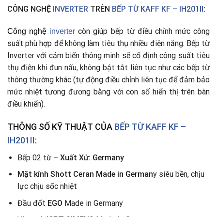
CÔNG NGHỆ
INVERTER
TRÊN
BẾP TỪ KAFF KF – IH201II
:
còn giúp bếp từ điều chỉnh mức công
Công nghệ
i
nverter
suất phù hợp để không làm tiêu thụ nhiều điện năng. Bếp từ
Inverter với cảm biến thông minh sẽ cố định công suất tiêu
thụ điện khi đun nấu
,
không bật tắt liên tục như các bếp từ
thông thường khác (tự động điều chỉnh liên tục để đảm bảo
mức nhiệt tương đương bằng với con số hiển thị trên bàn
điều khiển).
THÔNG SỐ KỸ THUẬT CỦA
BẾP TỪ
KAFF KF –
IH201II
:
Bếp 02 từ –
Xuất Xứ: Germany
Mặt kính Shott Ceran Made in German
y siêu bền, chịu
lực chịu sốc nhiệt
Đầu đốt
EGO
Made in Germany