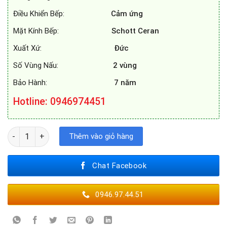
Điều Khiển Bếp:
Cảm ứng
Mặt Kính Bếp:
Schott Ceran
Xuất Xứ:
Đức
Số Vùng Nấu:
2 vùng
Bảo Hành:
7 năm
Hotline: 0946974451
BẾP TỪ KAFF KF - IH201II số lượng
Thêm vào giỏ hàng
Chat Facebook
0946.97.44.51