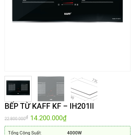
BẾP TỪ KAFF KF – IH201II
Giá
14.200.000
₫
Giá
₫
22.800.000
gốc
hiện
là:
tại
22.800.000₫.
là:
Tổng Công Suất:
4000W
14.200.000₫.