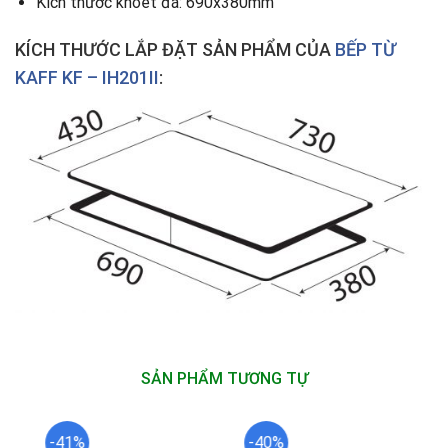
Kích thước khoét đá: 690x380mm
KÍCH THƯỚC LẮP ĐẶT SẢN PHẨM CỦA
BẾP TỪ
KAFF KF – IH201II
:
SẢN PHẨM TƯƠNG TỰ
-41%
-40%