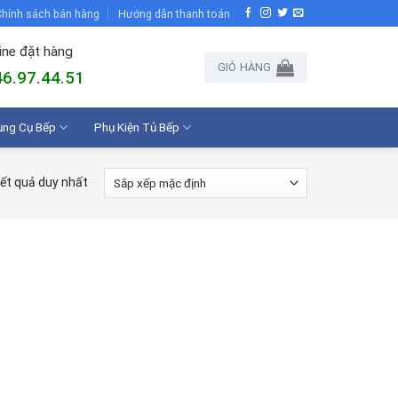
hính sách bán hàng
Hướng dẫn thanh toán
ine đặt hàng
GIỎ HÀNG
6.97.44.51
ụng Cụ Bếp
Phụ Kiện Tủ Bếp
kết quả duy nhất