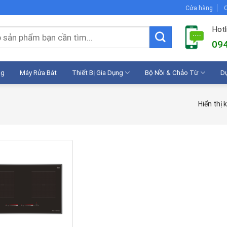
Cửa hàng
C
Hotl
094
ng
Máy Rửa Bát
Thiết Bị Gia Dụng
Bộ Nồi & Chảo Từ
D
Hiển thị 