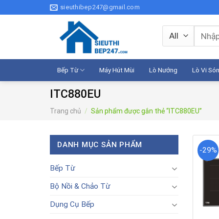
Skip
sieuthibep247@gmail.com
to
content
Tìm
kiếm:
Bếp Từ
Máy Hút Mùi
Lò Nướng
Lò Vi Só
ITC880EU
Trang chủ
/
Sản phẩm được gắn thẻ “ITC880EU”
DANH MỤC SẢN PHẨM
-29%
Bếp Từ
Bộ Nồi & Chảo Từ
Dụng Cụ Bếp