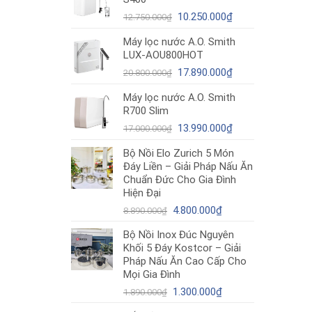
12.980.000₫.
là:
Giá
10.490.000₫.
Giá
10.250.000
₫
12.750.000
₫
gốc
hiện
Máy lọc nước A.O. Smith
là:
tại
LUX-AOU800HOT
12.750.000₫.
là:
Giá
10.250.000₫.
Giá
17.890.000
₫
20.800.000
₫
gốc
hiện
Máy lọc nước A.O. Smith
là:
tại
R700 Slim
20.800.000₫.
là:
Giá
17.890.000₫.
Giá
13.990.000
₫
17.000.000
₫
gốc
hiện
Bộ Nồi Elo Zurich 5 Món
là:
tại
Đáy Liền – Giải Pháp Nấu Ăn
17.000.000₫.
là:
Chuẩn Đức Cho Gia Đình
13.990.000₫.
Hiện Đại
Giá
Giá
4.800.000
₫
8.890.000
₫
gốc
hiện
Bộ Nồi Inox Đúc Nguyên
là:
tại
Khối 5 Đáy Kostcor – Giải
8.890.000₫.
là:
Pháp Nấu Ăn Cao Cấp Cho
4.800.000₫.
Mọi Gia Đình
Giá
Giá
1.300.000
₫
1.890.000
₫
gốc
hiện