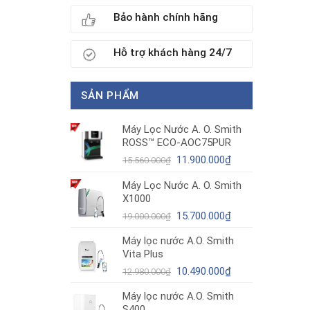
Bảo hành chính hãng
Hỗ trợ khách hàng 24/7
SẢN PHẨM
Máy Lọc Nước A. O. Smith
ROSS™ ECO-AOC75PUR
Giá
Giá
11.900.000
₫
15.560.000
₫
gốc
hiện
Máy Lọc Nước A. O. Smith
là:
tại
X1000
15.560.000₫.
là:
11.900.000₫.
Giá
Giá
15.700.000
₫
19.000.000
₫
gốc
hiện
Máy lọc nước A.O. Smith
là:
tại
Vita Plus
19.000.000₫.
là:
Giá
15.700.000₫.
Giá
10.490.000
₫
12.980.000
₫
gốc
hiện
Máy lọc nước A.O. Smith
là:
tại
S400