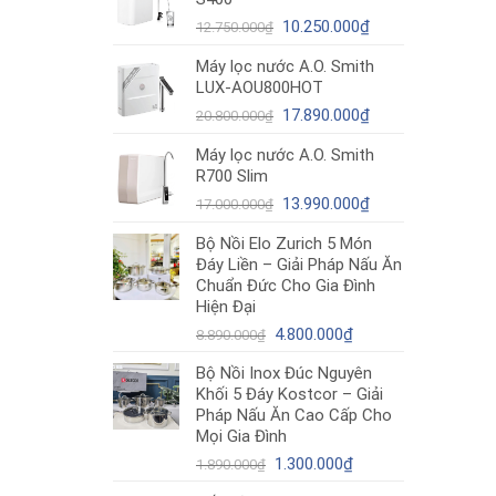
12.980.000₫.
là:
Giá
10.490.000₫.
Giá
10.250.000
₫
12.750.000
₫
gốc
hiện
Máy lọc nước A.O. Smith
là:
tại
LUX-AOU800HOT
12.750.000₫.
là:
Giá
10.250.000₫.
Giá
17.890.000
₫
20.800.000
₫
gốc
hiện
Máy lọc nước A.O. Smith
là:
tại
R700 Slim
20.800.000₫.
là:
Giá
17.890.000₫.
Giá
13.990.000
₫
17.000.000
₫
gốc
hiện
Bộ Nồi Elo Zurich 5 Món
là:
tại
Đáy Liền – Giải Pháp Nấu Ăn
17.000.000₫.
là:
Chuẩn Đức Cho Gia Đình
13.990.000₫.
Hiện Đại
Giá
Giá
4.800.000
₫
8.890.000
₫
gốc
hiện
Bộ Nồi Inox Đúc Nguyên
là:
tại
Khối 5 Đáy Kostcor – Giải
8.890.000₫.
là:
Pháp Nấu Ăn Cao Cấp Cho
4.800.000₫.
Mọi Gia Đình
Giá
Giá
1.300.000
₫
1.890.000
₫
gốc
hiện