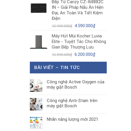
Bếp Từ Canzy CZ-I68882C
là:
tại
IN – Giải Pháp Nấu Ăn Hiện
1.890.000₫.
là:
Đại, An Toàn Và Tiết Kiệm
1.300.000₫.
Điện
Giá
Giá
4.590.000
₫
12.990.000
₫
gốc
hiện
Máy Hút Mùi Kocher Luvia
là:
tại
Elite - Tuyệt Tác Cho Không
12.990.000₫.
là:
Gian Bếp Thượng Lưu
4.590.000₫.
Giá
Giá
6.200.000
₫
12.590.000
₫
gốc
hiện
là:
tại
BÀI VIẾT – TIN TỨC
12.590.000₫.
là:
6.200.000₫.
Công nghệ Active Oxygen của
máy giặt Bosch
Công nghệ Anti-Stain trên
máy giặt Bosch
Nhãn năng lượng mới 2021