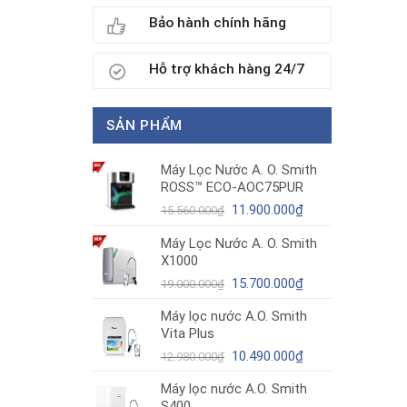
Bảo hành chính hãng
Hỗ trợ khách hàng 24/7
SẢN PHẨM
Máy Lọc Nước A. O. Smith
ROSS™ ECO-AOC75PUR
Giá
Giá
11.900.000
₫
15.560.000
₫
gốc
hiện
Máy Lọc Nước A. O. Smith
là:
tại
X1000
15.560.000₫.
là:
11.900.000₫.
Giá
Giá
15.700.000
₫
19.000.000
₫
gốc
hiện
Máy lọc nước A.O. Smith
là:
tại
Vita Plus
19.000.000₫.
là:
Giá
15.700.000₫.
Giá
10.490.000
₫
12.980.000
₫
gốc
hiện
Máy lọc nước A.O. Smith
là:
tại
S400