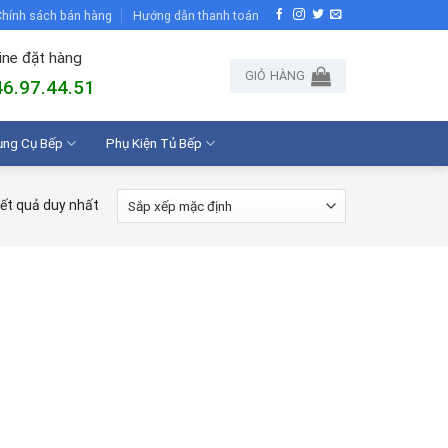
hính sách bán hàng
Hướng dẫn thanh toán
ine đặt hàng
GIỎ HÀNG
6.97.44.51
ụng Cụ Bếp
Phụ Kiện Tủ Bếp
kết quả duy nhất