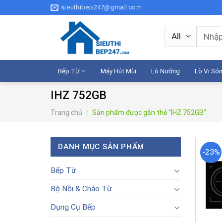
Skip
sieuthibep247@gmail.com
to
content
Tìm
kiếm:
Bếp Từ
Máy Hút Mùi
Lò Nướng
Lò Vi Só
IHZ 752GB
Trang chủ
/
Sản phẩm được gắn thẻ “IHZ 752GB”
DANH MỤC SẢN PHẨM
-23%
Bếp Từ
Bộ Nồi & Chảo Từ
Dụng Cụ Bếp