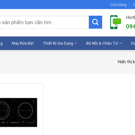
Cửa hàng
C
Hotl
094
ng
Máy Rửa Bát
Thiết Bị Gia Dụng
Bộ Nồi & Chảo Từ
D
Hiển thị 