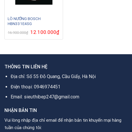
LÒ NƯỚNG BOSCH
HBN331E4SG
Giá
12.100.000
₫
Giá
16.900.000
₫
gốc
hiện
là:
tại
16.900.000₫.
là:
12.100.000₫.
THÔNG TIN LIÊN HỆ
Địa chỉ: Số 55 Đỗ Quang, Cầu Giấy, Hà Nội
Điện thoại: 0946974451
Email: sieuthibep247@gmail.com
NHẬN BẢN TIN
Vui lòng nhập địa chỉ email để nhận bản tin khuyến mại hàng
tuần của chúng tôi: