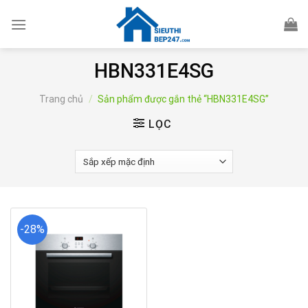
Skip
to
content
HBN331E4SG
Trang chủ
/
Sản phẩm được gắn thẻ “HBN331E4SG”
LỌC
-28%