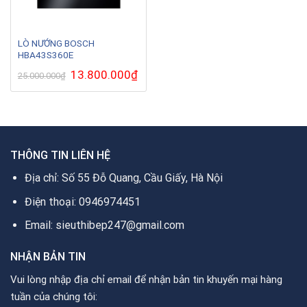
LÒ NƯỚNG BOSCH
HBA43S360E
Giá
13.800.000
₫
Giá
25.000.000
₫
gốc
hiện
là:
tại
25.000.000₫.
là:
13.800.000₫.
THÔNG TIN LIÊN HỆ
Địa chỉ: Số 55 Đỗ Quang, Cầu Giấy, Hà Nội
Điện thoại: 0946974451
Email: sieuthibep247@gmail.com
NHẬN BẢN TIN
Vui lòng nhập địa chỉ email để nhận bản tin khuyến mại hàng
tuần của chúng tôi: