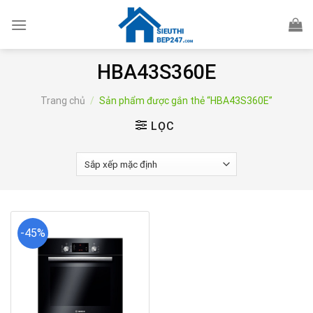
Skip
to
content
HBA43S360E
Trang chủ
/
Sản phẩm được gắn thẻ “HBA43S360E”
LỌC
-45%