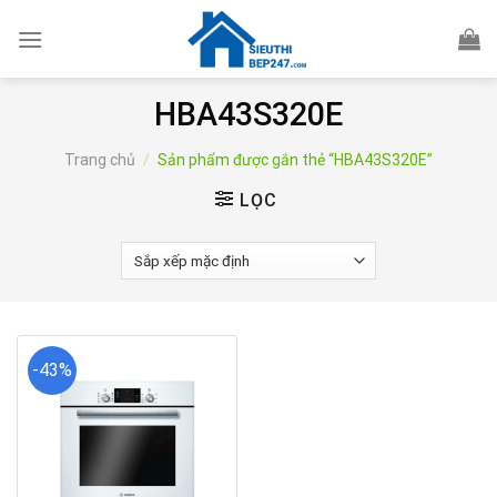
Skip
to
content
HBA43S320E
Trang chủ
/
Sản phẩm được gắn thẻ “HBA43S320E”
LỌC
-43%