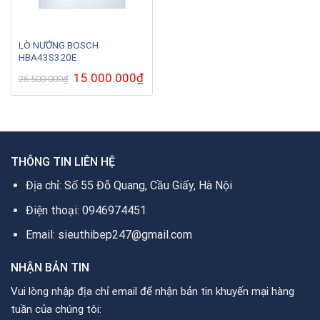
LÒ NƯỚNG BOSCH
HBA43S320E
Giá
15.000.000
₫
Giá
26.500.000
₫
gốc
hiện
là:
tại
26.500.000₫.
là:
15.000.000₫.
THÔNG TIN LIÊN HỆ
Địa chỉ: Số 55 Đỗ Quang, Cầu Giấy, Hà Nội
Điện thoại: 0946974451
Email: sieuthibep247@gmail.com
NHẬN BẢN TIN
Vui lòng nhập địa chỉ email để nhận bản tin khuyến mại hàng
tuần của chúng tôi: