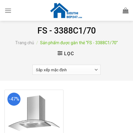
Skip
to
content
FS - 3388C1/70
Trang chủ
/
Sản phẩm được gắn thẻ “FS - 3388C1/70”
LỌC
-47%