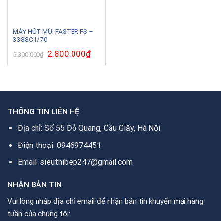
MÁY HÚT MÙI FASTER FS –
3388C1/70
Giá
2.800.000
₫
Giá
5.300.000
₫
gốc
hiện
là:
tại
5.300.000₫.
là:
2.800.000₫.
THÔNG TIN LIÊN HỆ
Địa chỉ: Số 55 Đỗ Quang, Cầu Giấy, Hà Nội
Điện thoại: 0946974451
Email: sieuthibep247@gmail.com
NHẬN BẢN TIN
Vui lòng nhập địa chỉ email để nhận bản tin khuyến mại hàng
tuần của chúng tôi: